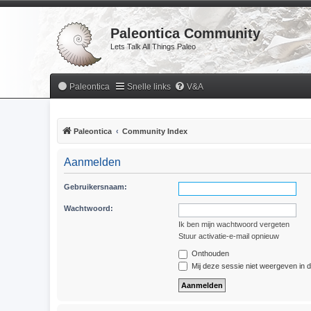
Paleontica Community
Lets Talk All Things Paleo
Paleontica
Snelle links
V&A
Paleontica
Community Index
Aanmelden
Gebruikersnaam:
Wachtwoord:
Ik ben mijn wachtwoord vergeten
Stuur activatie-e-mail opnieuw
Onthouden
Mij deze sessie niet weergeven in de