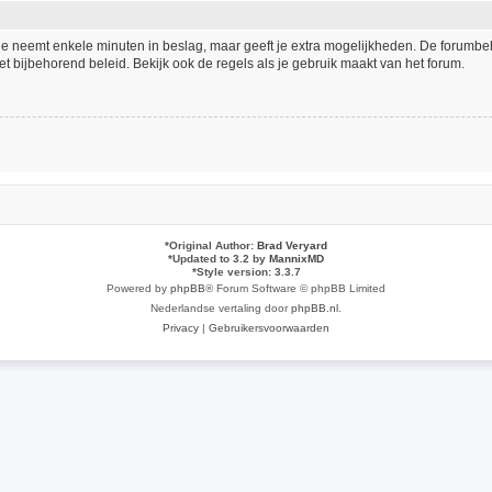
tie neemt enkele minuten in beslag, maar geeft je extra mogelijkheden. De forumb
t bijbehorend beleid. Bekijk ook de regels als je gebruik maakt van het forum.
*
Original Author:
Brad Veryard
*
Updated to 3.2 by
MannixMD
*
Style version: 3.3.7
Powered by
phpBB
® Forum Software © phpBB Limited
Nederlandse vertaling door
phpBB.nl
.
Privacy
|
Gebruikersvoorwaarden