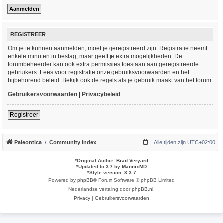
REGISTREER
Om je te kunnen aanmelden, moet je geregistreerd zijn. Registratie neemt
enkele minuten in beslag, maar geeft je extra mogelijkheden. De
forumbeheerder kan ook extra permissies toestaan aan geregistreerde
gebruikers. Lees voor registratie onze gebruiksvoorwaarden en het
bijbehorend beleid. Bekijk ook de regels als je gebruik maakt van het forum.
Gebruikersvoorwaarden
|
Privacybeleid
Registreer
Paleontica
Community Index
Alle tijden zijn
UTC+02:00
*
Original Author:
Brad Veryard
*
Updated to 3.2 by
MannixMD
*
Style version: 3.3.7
Powered by
phpBB
® Forum Software © phpBB Limited
Nederlandse vertaling door
phpBB.nl
.
Privacy
|
Gebruikersvoorwaarden