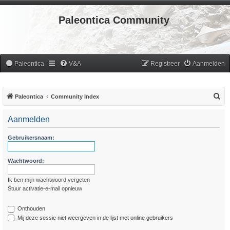
Paleontica Community
Paleontica
V&A
Registreer
Aanmelden
Z
Paleontica
Community Index
o
Aanmelden
e
k
Gebruikersnaam:
Wachtwoord:
Ik ben mijn wachtwoord vergeten
Stuur activatie-e-mail opnieuw
Onthouden
Mij deze sessie niet weergeven in de lijst met online gebruikers