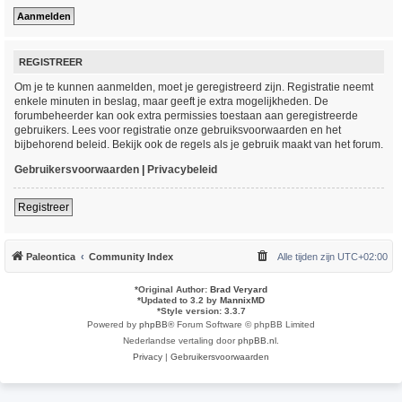
REGISTREER
Om je te kunnen aanmelden, moet je geregistreerd zijn. Registratie neemt
enkele minuten in beslag, maar geeft je extra mogelijkheden. De
forumbeheerder kan ook extra permissies toestaan aan geregistreerde
gebruikers. Lees voor registratie onze gebruiksvoorwaarden en het
bijbehorend beleid. Bekijk ook de regels als je gebruik maakt van het forum.
Gebruikersvoorwaarden
|
Privacybeleid
Registreer
Paleontica
Community Index
Alle tijden zijn
UTC+02:00
*
Original Author:
Brad Veryard
*
Updated to 3.2 by
MannixMD
*
Style version: 3.3.7
Powered by
phpBB
® Forum Software © phpBB Limited
Nederlandse vertaling door
phpBB.nl
.
Privacy
|
Gebruikersvoorwaarden