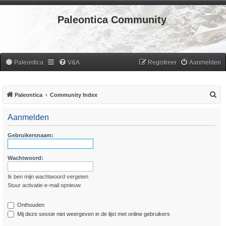
Paleontica Community
Paleontica
V&A
Registreer
Aanmelden
Z
Paleontica
Community Index
o
Aanmelden
e
k
Gebruikersnaam:
Wachtwoord:
Ik ben mijn wachtwoord vergeten
Stuur activatie-e-mail opnieuw
Onthouden
Mij deze sessie niet weergeven in de lijst met online gebruikers