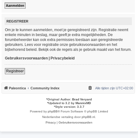
REGISTREER
Om je te kunnen aanmelden, moet je geregistreerd zijn. Registratie neemt
enkele minuten in beslag, maar geeft je extra mogelijkheden. De
forumbeheerder kan ook extra permissies toestaan aan geregistreerde
gebruikers. Lees voor registratie onze gebruiksvoorwaarden en het
bijbehorend beleid. Bekijk ook de regels als je gebruik maakt van het forum.
Gebruikersvoorwaarden
|
Privacybeleid
Registreer
Paleontica
Community Index
Alle tijden zijn
UTC+02:00
*
Original Author:
Brad Veryard
*
Updated to 3.2 by
MannixMD
*
Style version: 3.3.7
Powered by
phpBB
® Forum Software © phpBB Limited
Nederlandse vertaling door
phpBB.nl
.
Privacy
|
Gebruikersvoorwaarden