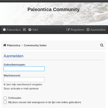
Paleontica Community
Paleontica
V&A
Registreer
Aanmelden
Z
Paleontica
Community Index
o
Aanmelden
e
k
Gebruikersnaam:
Wachtwoord:
Ik ben mijn wachtwoord vergeten
Stuur activatie-e-mail opnieuw
Onthouden
Mij deze sessie niet weergeven in de lijst met online gebruikers