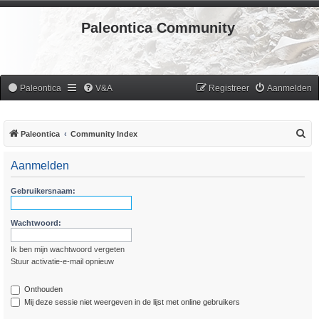
Paleontica Community
Paleontica
V&A
Registreer
Aanmelden
Z
Paleontica
Community Index
o
Aanmelden
e
k
Gebruikersnaam:
Wachtwoord:
Ik ben mijn wachtwoord vergeten
Stuur activatie-e-mail opnieuw
Onthouden
Mij deze sessie niet weergeven in de lijst met online gebruikers