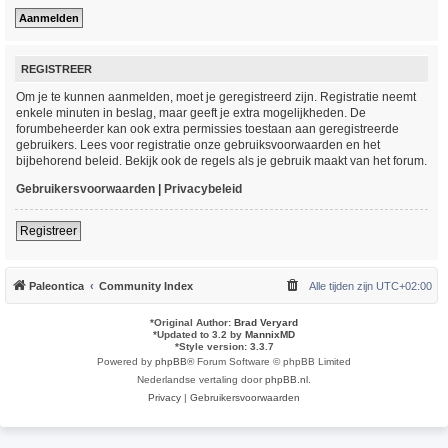
REGISTREER
Om je te kunnen aanmelden, moet je geregistreerd zijn. Registratie neemt
enkele minuten in beslag, maar geeft je extra mogelijkheden. De
forumbeheerder kan ook extra permissies toestaan aan geregistreerde
gebruikers. Lees voor registratie onze gebruiksvoorwaarden en het
bijbehorend beleid. Bekijk ook de regels als je gebruik maakt van het forum.
Gebruikersvoorwaarden
|
Privacybeleid
Registreer
Paleontica
Community Index
Alle tijden zijn
UTC+02:00
*
Original Author:
Brad Veryard
*
Updated to 3.2 by
MannixMD
*
Style version: 3.3.7
Powered by
phpBB
® Forum Software © phpBB Limited
Nederlandse vertaling door
phpBB.nl
.
Privacy
|
Gebruikersvoorwaarden