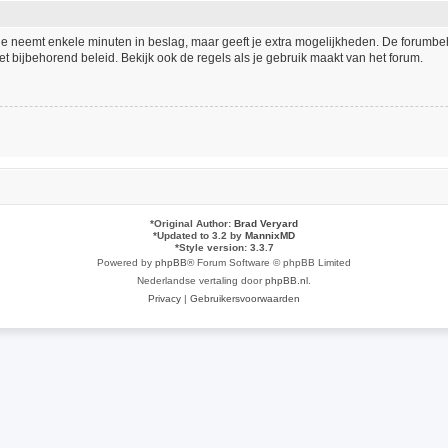
tie neemt enkele minuten in beslag, maar geeft je extra mogelijkheden. De forumb
t bijbehorend beleid. Bekijk ook de regels als je gebruik maakt van het forum.
*
Original Author:
Brad Veryard
*
Updated to 3.2 by
MannixMD
*
Style version: 3.3.7
Powered by
phpBB
® Forum Software © phpBB Limited
Nederlandse vertaling door
phpBB.nl
.
Privacy
|
Gebruikersvoorwaarden