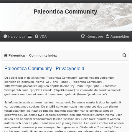
Paleontica Community
Paleontica
V&A
Registreer
Aanmelden
Z
Paleontica
Community Index
o
Paleontica Community - Privacybeleid
e
k
Dit beleid legt in detail uit hoe “Paleontica Community” samen met zijn verbonden
diensten en bedrijven (hierna “wij”, “ons”, “onze”, “Paleontica Community”,
“https://forum.paleontica.org”) en phpBB (hierna “zij”, “hun”, “zijn”, “phpBB-software”,
“www.phpbb.com”, “phpBB Limited”, “phpBB-teams”) de informatie die wordt verzameld
gedurende een bezoek aan dit forum, wordt gebruikt (hierna “je informatie”).
Je informatie wordt op twee manieren verzameld. De eerste manier is door het gebruik
van zogenaamde cookies. De phpBB-software maakt meerdere cookies aan (kleine
tekstbestanden die naar de tijdelijke internetbestanden van je computer worden
gedownload). De eerste twee cookies bevatten een indentificatienummer (hierna “user-
id”) en een anoniem sessienummer (hierna “session-id”). Deze twee nummers worden
automatisch door de phpBB-software aan je toegewezen. Een derde cookie zal worden
aangemaakt wanneer je onderwerpen hebt gelezen op “Paleontica Community”. Deze
cookie wordt gebruikt om op te slaan welke onderwerpen gelezen zijn en verbetert