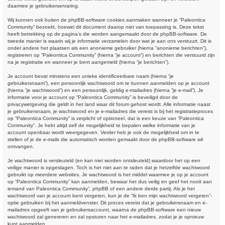
daarmee je gebruikerservaring.
Wij kunnen ook buiten de phpBB-software cookies aanmaken wanneer je “Paleontica
Community” bezoekt, hoewel dit document daarop niet van toepassing is. Deze tekst
heeft betrekking op de pagina’s die worden aangemaakt door de phpBB-software. De
tweede manier is waarin wij je informatie verzamelen door wat je aan ons verstuurt. Dit is
onder andere het plaatsen als een anonieme gebruiker (hierna “anonieme berichten”),
registreren op “Paleontica Community” (hierna “je account”) en berichten die verstuurd zijn
na je registratie en wanneer je bent aangemeld (hierna “je berichten”).
Je account bevat minstens een unieke identificeerbare naam (hierna “je
gebruikersnaam”), een persoonlijk wachtwoord om te kunnen aanmelden op je account
(hierna “je wachtwoord”) en een persoonlijk, geldig e-mailadres (hierna “je e-mail”). Je
informatie voor je account op “Paleontica Community” is beveiligd door de
privacywetgeving die geldt in het land waar dit forum gehost wordt. Alle informatie naast
je gebruikersnaam, je wachtwoord en je e-mailadres die vereist is bij het registratieproces
op “Paleontica Community” is verplicht of optioneel, dat is een keuze van “Paleontica
Community”. Je hebt altijd zelf de mogelijkheid te bepalen welke informatie van je
account openbaar wordt weergegeven. Verder heb je ook de mogelijkheid om in te
stellen of je de e-mails die automatisch worden gemaakt door de phpBB-software wil
ontvangen.
Je wachtwoord is versleuteld (en kan niet worden ontsleuteld) waardoor het op een
veilige manier is opgeslagen. Toch is het niet aan te raden dat je hetzelfde wachtwoord
gebruikt op meerdere websites. Je wachtwoord is het middel waarmee je op je account
op “Paleontica Community” kan aanmelden, bewaar het dus veilig en geef het nooit aan
iemand van Paleontica Community”, phpBB of een andere derde partij. Als je het
wachtwoord van je account bent vergeten, kun je de “Ik ben mijn wachtwoord vergeten”-
optie gebruiken bij het aanmeldvenster. Dit proces vereist dat je gebruikersnaam en e-
mailadres opgeeft van je gebruikersaccount, waarna de phpBB-software een nieuw
wachtwoord zal genereren en zal opsturen naar het e-mailadres, zodat je je opnieuw
kunt aanmelden.