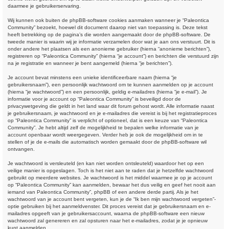
daarmee je gebruikerservaring.
Wij kunnen ook buiten de phpBB-software cookies aanmaken wanneer je “Paleontica
Community” bezoekt, hoewel dit document daarop niet van toepassing is. Deze tekst
heeft betrekking op de pagina’s die worden aangemaakt door de phpBB-software. De
tweede manier is waarin wij je informatie verzamelen door wat je aan ons verstuurt. Dit is
onder andere het plaatsen als een anonieme gebruiker (hierna “anonieme berichten”),
registreren op “Paleontica Community” (hierna “je account”) en berichten die verstuurd zijn
na je registratie en wanneer je bent aangemeld (hierna “je berichten”).
Je account bevat minstens een unieke identificeerbare naam (hierna “je
gebruikersnaam”), een persoonlijk wachtwoord om te kunnen aanmelden op je account
(hierna “je wachtwoord”) en een persoonlijk, geldig e-mailadres (hierna “je e-mail”). Je
informatie voor je account op “Paleontica Community” is beveiligd door de
privacywetgeving die geldt in het land waar dit forum gehost wordt. Alle informatie naast
je gebruikersnaam, je wachtwoord en je e-mailadres die vereist is bij het registratieproces
op “Paleontica Community” is verplicht of optioneel, dat is een keuze van “Paleontica
Community”. Je hebt altijd zelf de mogelijkheid te bepalen welke informatie van je
account openbaar wordt weergegeven. Verder heb je ook de mogelijkheid om in te
stellen of je de e-mails die automatisch worden gemaakt door de phpBB-software wil
ontvangen.
Je wachtwoord is versleuteld (en kan niet worden ontsleuteld) waardoor het op een
veilige manier is opgeslagen. Toch is het niet aan te raden dat je hetzelfde wachtwoord
gebruikt op meerdere websites. Je wachtwoord is het middel waarmee je op je account
op “Paleontica Community” kan aanmelden, bewaar het dus veilig en geef het nooit aan
iemand van Paleontica Community”, phpBB of een andere derde partij. Als je het
wachtwoord van je account bent vergeten, kun je de “Ik ben mijn wachtwoord vergeten”-
optie gebruiken bij het aanmeldvenster. Dit proces vereist dat je gebruikersnaam en e-
mailadres opgeeft van je gebruikersaccount, waarna de phpBB-software een nieuw
wachtwoord zal genereren en zal opsturen naar het e-mailadres, zodat je je opnieuw
kunt aanmelden.