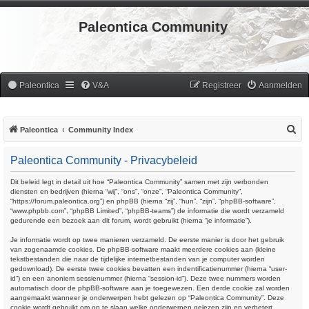
Paleontica Community
Paleontica
V&A
Registreer
Aanmelden
Z
Paleontica
Community Index
o
Paleontica Community - Privacybeleid
e
k
Dit beleid legt in detail uit hoe “Paleontica Community” samen met zijn verbonden
diensten en bedrijven (hierna “wij”, “ons”, “onze”, “Paleontica Community”,
“https://forum.paleontica.org”) en phpBB (hierna “zij”, “hun”, “zijn”, “phpBB-software”,
“www.phpbb.com”, “phpBB Limited”, “phpBB-teams”) de informatie die wordt verzameld
gedurende een bezoek aan dit forum, wordt gebruikt (hierna “je informatie”).
Je informatie wordt op twee manieren verzameld. De eerste manier is door het gebruik
van zogenaamde cookies. De phpBB-software maakt meerdere cookies aan (kleine
tekstbestanden die naar de tijdelijke internetbestanden van je computer worden
gedownload). De eerste twee cookies bevatten een indentificatienummer (hierna “user-
id”) en een anoniem sessienummer (hierna “session-id”). Deze twee nummers worden
automatisch door de phpBB-software aan je toegewezen. Een derde cookie zal worden
aangemaakt wanneer je onderwerpen hebt gelezen op “Paleontica Community”. Deze
cookie wordt gebruikt om op te slaan welke onderwerpen gelezen zijn en verbetert