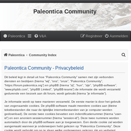
Paleontica Community
Paleontica
V&A
Registreer
Aanmelden
Z
Paleontica
Community Index
o
Paleontica Community - Privacybeleid
e
k
Dit beleid legt in detail uit hoe “Paleontica Community” samen met zijn verbonden
diensten en bedrijven (hierna “wij”, “ons”, “onze”, “Paleontica Community”,
“https://forum.paleontica.org”) en phpBB (hierna “zij”, “hun”, “zijn”, “phpBB-software”,
“www.phpbb.com”, “phpBB Limited”, “phpBB-teams”) de informatie die wordt verzameld
gedurende een bezoek aan dit forum, wordt gebruikt (hierna “je informatie”).
Je informatie wordt op twee manieren verzameld. De eerste manier is door het gebruik
van zogenaamde cookies. De phpBB-software maakt meerdere cookies aan (kleine
tekstbestanden die naar de tijdelijke internetbestanden van je computer worden
gedownload). De eerste twee cookies bevatten een indentificatienummer (hierna “user-
id”) en een anoniem sessienummer (hierna “session-id”). Deze twee nummers worden
automatisch door de phpBB-software aan je toegewezen. Een derde cookie zal worden
aangemaakt wanneer je onderwerpen hebt gelezen op “Paleontica Community”. Deze
cookie wordt gebruikt om op te slaan welke onderwerpen gelezen zijn en verbetert