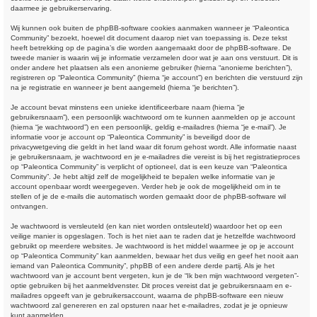
daarmee je gebruikerservaring.
Wij kunnen ook buiten de phpBB-software cookies aanmaken wanneer je “Paleontica
Community” bezoekt, hoewel dit document daarop niet van toepassing is. Deze tekst
heeft betrekking op de pagina’s die worden aangemaakt door de phpBB-software. De
tweede manier is waarin wij je informatie verzamelen door wat je aan ons verstuurt. Dit is
onder andere het plaatsen als een anonieme gebruiker (hierna “anonieme berichten”),
registreren op “Paleontica Community” (hierna “je account”) en berichten die verstuurd zijn
na je registratie en wanneer je bent aangemeld (hierna “je berichten”).
Je account bevat minstens een unieke identificeerbare naam (hierna “je
gebruikersnaam”), een persoonlijk wachtwoord om te kunnen aanmelden op je account
(hierna “je wachtwoord”) en een persoonlijk, geldig e-mailadres (hierna “je e-mail”). Je
informatie voor je account op “Paleontica Community” is beveiligd door de
privacywetgeving die geldt in het land waar dit forum gehost wordt. Alle informatie naast
je gebruikersnaam, je wachtwoord en je e-mailadres die vereist is bij het registratieproces
op “Paleontica Community” is verplicht of optioneel, dat is een keuze van “Paleontica
Community”. Je hebt altijd zelf de mogelijkheid te bepalen welke informatie van je
account openbaar wordt weergegeven. Verder heb je ook de mogelijkheid om in te
stellen of je de e-mails die automatisch worden gemaakt door de phpBB-software wil
ontvangen.
Je wachtwoord is versleuteld (en kan niet worden ontsleuteld) waardoor het op een
veilige manier is opgeslagen. Toch is het niet aan te raden dat je hetzelfde wachtwoord
gebruikt op meerdere websites. Je wachtwoord is het middel waarmee je op je account
op “Paleontica Community” kan aanmelden, bewaar het dus veilig en geef het nooit aan
iemand van Paleontica Community”, phpBB of een andere derde partij. Als je het
wachtwoord van je account bent vergeten, kun je de “Ik ben mijn wachtwoord vergeten”-
optie gebruiken bij het aanmeldvenster. Dit proces vereist dat je gebruikersnaam en e-
mailadres opgeeft van je gebruikersaccount, waarna de phpBB-software een nieuw
wachtwoord zal genereren en zal opsturen naar het e-mailadres, zodat je je opnieuw
kunt aanmelden.