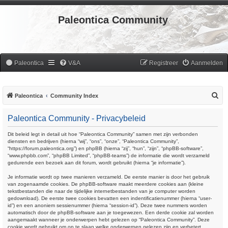
Paleontica Community
Paleontica
V&A
Registreer
Aanmelden
Z
Paleontica
Community Index
o
Paleontica Community - Privacybeleid
e
k
Dit beleid legt in detail uit hoe “Paleontica Community” samen met zijn verbonden
diensten en bedrijven (hierna “wij”, “ons”, “onze”, “Paleontica Community”,
“https://forum.paleontica.org”) en phpBB (hierna “zij”, “hun”, “zijn”, “phpBB-software”,
“www.phpbb.com”, “phpBB Limited”, “phpBB-teams”) de informatie die wordt verzameld
gedurende een bezoek aan dit forum, wordt gebruikt (hierna “je informatie”).
Je informatie wordt op twee manieren verzameld. De eerste manier is door het gebruik
van zogenaamde cookies. De phpBB-software maakt meerdere cookies aan (kleine
tekstbestanden die naar de tijdelijke internetbestanden van je computer worden
gedownload). De eerste twee cookies bevatten een indentificatienummer (hierna “user-
id”) en een anoniem sessienummer (hierna “session-id”). Deze twee nummers worden
automatisch door de phpBB-software aan je toegewezen. Een derde cookie zal worden
aangemaakt wanneer je onderwerpen hebt gelezen op “Paleontica Community”. Deze
cookie wordt gebruikt om op te slaan welke onderwerpen gelezen zijn en verbetert