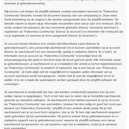
daarmee je gebruikerservaring.
Wij kunnen ook buiten de phpBB-software cookies aanmaken wanneer je “Paleontica
Community” bezoekt, hoewel dit document daarop niet van toepassing is. Deze tekst
heeft betrekking op de pagina’s die worden aangemaakt door de phpBB-software. De
tweede manier is waarin wij je informatie verzamelen door wat je aan ons verstuurt. Dit is
onder andere het plaatsen als een anonieme gebruiker (hierna “anonieme berichten”),
registreren op “Paleontica Community” (hierna “je account”) en berichten die verstuurd zijn
na je registratie en wanneer je bent aangemeld (hierna “je berichten”).
Je account bevat minstens een unieke identificeerbare naam (hierna “je
gebruikersnaam”), een persoonlijk wachtwoord om te kunnen aanmelden op je account
(hierna “je wachtwoord”) en een persoonlijk, geldig e-mailadres (hierna “je e-mail”). Je
informatie voor je account op “Paleontica Community” is beveiligd door de
privacywetgeving die geldt in het land waar dit forum gehost wordt. Alle informatie naast
je gebruikersnaam, je wachtwoord en je e-mailadres die vereist is bij het registratieproces
op “Paleontica Community” is verplicht of optioneel, dat is een keuze van “Paleontica
Community”. Je hebt altijd zelf de mogelijkheid te bepalen welke informatie van je
account openbaar wordt weergegeven. Verder heb je ook de mogelijkheid om in te
stellen of je de e-mails die automatisch worden gemaakt door de phpBB-software wil
ontvangen.
Je wachtwoord is versleuteld (en kan niet worden ontsleuteld) waardoor het op een
veilige manier is opgeslagen. Toch is het niet aan te raden dat je hetzelfde wachtwoord
gebruikt op meerdere websites. Je wachtwoord is het middel waarmee je op je account
op “Paleontica Community” kan aanmelden, bewaar het dus veilig en geef het nooit aan
iemand van Paleontica Community”, phpBB of een andere derde partij. Als je het
wachtwoord van je account bent vergeten, kun je de “Ik ben mijn wachtwoord vergeten”-
optie gebruiken bij het aanmeldvenster. Dit proces vereist dat je gebruikersnaam en e-
mailadres opgeeft van je gebruikersaccount, waarna de phpBB-software een nieuw
wachtwoord zal genereren en zal opsturen naar het e-mailadres, zodat je je opnieuw
kunt aanmelden.