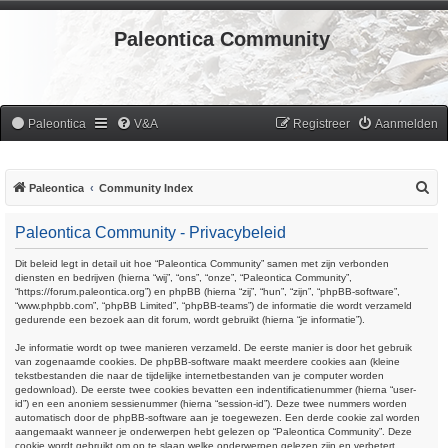
Paleontica Community
Paleontica
V&A
Registreer
Aanmelden
Z
Paleontica
Community Index
o
Paleontica Community - Privacybeleid
e
k
Dit beleid legt in detail uit hoe “Paleontica Community” samen met zijn verbonden
diensten en bedrijven (hierna “wij”, “ons”, “onze”, “Paleontica Community”,
“https://forum.paleontica.org”) en phpBB (hierna “zij”, “hun”, “zijn”, “phpBB-software”,
“www.phpbb.com”, “phpBB Limited”, “phpBB-teams”) de informatie die wordt verzameld
gedurende een bezoek aan dit forum, wordt gebruikt (hierna “je informatie”).
Je informatie wordt op twee manieren verzameld. De eerste manier is door het gebruik
van zogenaamde cookies. De phpBB-software maakt meerdere cookies aan (kleine
tekstbestanden die naar de tijdelijke internetbestanden van je computer worden
gedownload). De eerste twee cookies bevatten een indentificatienummer (hierna “user-
id”) en een anoniem sessienummer (hierna “session-id”). Deze twee nummers worden
automatisch door de phpBB-software aan je toegewezen. Een derde cookie zal worden
aangemaakt wanneer je onderwerpen hebt gelezen op “Paleontica Community”. Deze
cookie wordt gebruikt om op te slaan welke onderwerpen gelezen zijn en verbetert