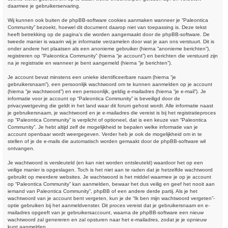
daarmee je gebruikerservaring.
Wij kunnen ook buiten de phpBB-software cookies aanmaken wanneer je “Paleontica
Community” bezoekt, hoewel dit document daarop niet van toepassing is. Deze tekst
heeft betrekking op de pagina’s die worden aangemaakt door de phpBB-software. De
tweede manier is waarin wij je informatie verzamelen door wat je aan ons verstuurt. Dit is
onder andere het plaatsen als een anonieme gebruiker (hierna “anonieme berichten”),
registreren op “Paleontica Community” (hierna “je account”) en berichten die verstuurd zijn
na je registratie en wanneer je bent aangemeld (hierna “je berichten”).
Je account bevat minstens een unieke identificeerbare naam (hierna “je
gebruikersnaam”), een persoonlijk wachtwoord om te kunnen aanmelden op je account
(hierna “je wachtwoord”) en een persoonlijk, geldig e-mailadres (hierna “je e-mail”). Je
informatie voor je account op “Paleontica Community” is beveiligd door de
privacywetgeving die geldt in het land waar dit forum gehost wordt. Alle informatie naast
je gebruikersnaam, je wachtwoord en je e-mailadres die vereist is bij het registratieproces
op “Paleontica Community” is verplicht of optioneel, dat is een keuze van “Paleontica
Community”. Je hebt altijd zelf de mogelijkheid te bepalen welke informatie van je
account openbaar wordt weergegeven. Verder heb je ook de mogelijkheid om in te
stellen of je de e-mails die automatisch worden gemaakt door de phpBB-software wil
ontvangen.
Je wachtwoord is versleuteld (en kan niet worden ontsleuteld) waardoor het op een
veilige manier is opgeslagen. Toch is het niet aan te raden dat je hetzelfde wachtwoord
gebruikt op meerdere websites. Je wachtwoord is het middel waarmee je op je account
op “Paleontica Community” kan aanmelden, bewaar het dus veilig en geef het nooit aan
iemand van Paleontica Community”, phpBB of een andere derde partij. Als je het
wachtwoord van je account bent vergeten, kun je de “Ik ben mijn wachtwoord vergeten”-
optie gebruiken bij het aanmeldvenster. Dit proces vereist dat je gebruikersnaam en e-
mailadres opgeeft van je gebruikersaccount, waarna de phpBB-software een nieuw
wachtwoord zal genereren en zal opsturen naar het e-mailadres, zodat je je opnieuw
kunt aanmelden.