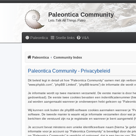
Paleontica Community
Lets Talk All Things Paleo
Paleontica
Snelle links
V&A
Paleontica
Community Index
Paleontica Community - Privacybeleid
Dit beleid legt in detail uit hoe “Paleontica Community” samen met zijn verbond
“www.phpbb.com”, “phpBB Limited”, “phpBB-teams”) de informatie die wordt ve
Je informatie wordt op twee manieren verzameld. De eerste manier is door 
gedownload). De eerste twee cookies bevatten een indentificatienummer (h
zal worden aangemaakt wanneer je onderwerpen hebt gelezen op “Paleontica 
Wij kunnen ook buiten de phpBB-software cookies aanmaken wanneer je “Pal
software. De tweede manier is waarin wij je informatie verzamelen door wat j
berichten die verstuurd zijn na je registratie en wanneer je bent aangemeld (hi
Je account bevat minstens een unieke identificeerbare naam (hierna “je gebr
informatie voor je account op “Paleontica Community” is beveiligd door de priv
op “Paleontica Community” is verplicht of optioneel, dat is een keuze van “P