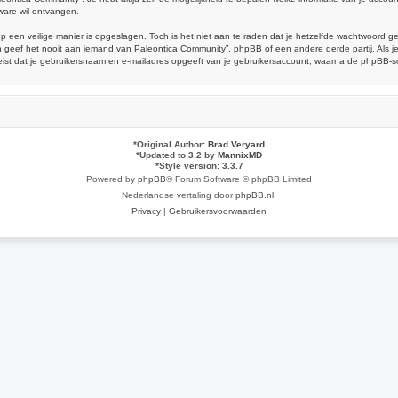
ware wil ontvangen.
op een veilige manier is opgeslagen. Toch is het niet aan te raden dat je hetzelfde wachtwoord 
geef het nooit aan iemand van Paleontica Community”, phpBB of een andere derde partij. Als je
reist dat je gebruikersnaam en e-mailadres opgeeft van je gebruikersaccount, waarna de phpBB-
*
Original Author:
Brad Veryard
*
Updated to 3.2 by
MannixMD
*
Style version: 3.3.7
Powered by
phpBB
® Forum Software © phpBB Limited
Nederlandse vertaling door
phpBB.nl
.
Privacy
|
Gebruikersvoorwaarden