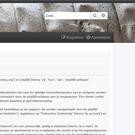
Zoek
Uitgebreid zoek
Registreer
Aanmelden
tica.org”) en phpBB (hierna “zij”, “hun”, “zijn”, “phpBB-software”,
tbestanden die naar de tijdelijke internetbestanden van je computer worden
 automatisch door de phpBB-software aan je toegewezen. Een derde cookie
etert daarmee je gebruikerservaring.
eeft betrekking op de pagina’s die worden aangemaakt door de phpBB-
e berichten”), registreren op “Paleontica Community” (hierna “je account”) en
oord”) en een persoonlijk, geldig e-mailadres (hierna “je e-mail”). Je
naam, je wachtwoord en je e-mailadres die vereist is bij het registratieproces
ount openbaar wordt weergegeven. Verder heb je ook de mogelijkheid om in te