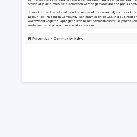
stellen of je de e-mails die automatisch worden gemaakt door de phpBB-soft
Je wachtwoord is versleuteld (en kan niet worden ontsleuteld) waardoor het 
account op “Paleontica Community” kan aanmelden, bewaar het dus veilig en 
wachtwoord vergeten”-optie gebruiken bij het aanmeldvenster. Dit proces ve
mailadres, zodat je je opnieuw kunt aanmelden.
Paleontica
Community Index