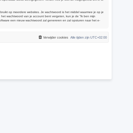
gebruikt op meerdere websites. Je wachtwoord is het middel waarmee je op je
 het wachtwoord van je account bent vergeten, kun je de “Ik ben mijn
software een nieuw wachtwoord zal genereren en zal opsturen naar het e-
Verwijder cookies
Alle tijden zijn
UTC+02:00