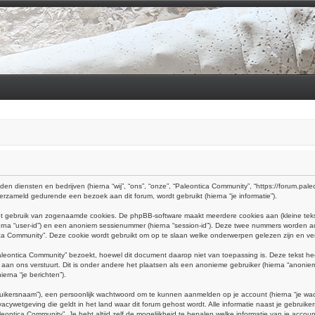
en diensten en bedrijven (hierna “wij”, “ons”, “onze”, “Paleontica Community”, “https://forum.paleon
rzameld gedurende een bezoek aan dit forum, wordt gebruikt (hierna “je informatie”).
het gebruik van zogenaamde cookies. De phpBB-software maakt meerdere cookies aan (kleine teks
ierna “user-id”) en een anoniem sessienummer (hierna “session-id”). Deze twee nummers worden
Community”. Deze cookie wordt gebruikt om op te slaan welke onderwerpen gelezen zijn en verb
eontica Community” bezoekt, hoewel dit document daarop niet van toepassing is. Deze tekst h
e aan ons verstuurt. Dit is onder andere het plaatsen als een anonieme gebruiker (hierna “anoniem
erna “je berichten”).
uikersnaam”), een persoonlijk wachtwoord om te kunnen aanmelden op je account (hierna “je wachtw
acywetgeving die geldt in het land waar dit forum gehost wordt. Alle informatie naast je gebruikers
aleontica Community”. Je hebt altijd zelf de mogelijkheid te bepalen welke informatie van je acc