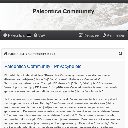
Paleontica Community
Paleontica
V&A
Registreer
Aanmelden
Z
Paleontica
Community Index
o
Paleontica Community - Privacybeleid
e
k
Dit beleid legt in detail uit hoe “Paleontica Community” samen met zijn verbonden
diensten en bedrijven (hierna “wij”, “ons”, “onze”, “Paleontica Community”,
“https://forum.paleontica.org”) en phpBB (hierna “zij”, “hun”, “zijn”, “phpBB-software”,
“www.phpbb.com”, “phpBB Limited”, “phpBB-teams”) de informatie die wordt verzameld
gedurende een bezoek aan dit forum, wordt gebruikt (hierna “je informatie”).
Je informatie wordt op twee manieren verzameld. De eerste manier is door het gebruik
van zogenaamde cookies. De phpBB-software maakt meerdere cookies aan (kleine
tekstbestanden die naar de tijdelijke internetbestanden van je computer worden
gedownload). De eerste twee cookies bevatten een indentificatienummer (hierna “user-
id”) en een anoniem sessienummer (hierna “session-id”). Deze twee nummers worden
automatisch door de phpBB-software aan je toegewezen. Een derde cookie zal worden
aangemaakt wanneer je onderwerpen hebt gelezen op “Paleontica Community”. Deze
cookie wordt gebruikt om op te slaan welke onderwerpen gelezen zijn en verbetert