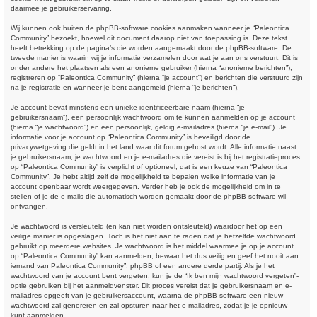
daarmee je gebruikerservaring.
Wij kunnen ook buiten de phpBB-software cookies aanmaken wanneer je “Paleontica
Community” bezoekt, hoewel dit document daarop niet van toepassing is. Deze tekst
heeft betrekking op de pagina’s die worden aangemaakt door de phpBB-software. De
tweede manier is waarin wij je informatie verzamelen door wat je aan ons verstuurt. Dit is
onder andere het plaatsen als een anonieme gebruiker (hierna “anonieme berichten”),
registreren op “Paleontica Community” (hierna “je account”) en berichten die verstuurd zijn
na je registratie en wanneer je bent aangemeld (hierna “je berichten”).
Je account bevat minstens een unieke identificeerbare naam (hierna “je
gebruikersnaam”), een persoonlijk wachtwoord om te kunnen aanmelden op je account
(hierna “je wachtwoord”) en een persoonlijk, geldig e-mailadres (hierna “je e-mail”). Je
informatie voor je account op “Paleontica Community” is beveiligd door de
privacywetgeving die geldt in het land waar dit forum gehost wordt. Alle informatie naast
je gebruikersnaam, je wachtwoord en je e-mailadres die vereist is bij het registratieproces
op “Paleontica Community” is verplicht of optioneel, dat is een keuze van “Paleontica
Community”. Je hebt altijd zelf de mogelijkheid te bepalen welke informatie van je
account openbaar wordt weergegeven. Verder heb je ook de mogelijkheid om in te
stellen of je de e-mails die automatisch worden gemaakt door de phpBB-software wil
ontvangen.
Je wachtwoord is versleuteld (en kan niet worden ontsleuteld) waardoor het op een
veilige manier is opgeslagen. Toch is het niet aan te raden dat je hetzelfde wachtwoord
gebruikt op meerdere websites. Je wachtwoord is het middel waarmee je op je account
op “Paleontica Community” kan aanmelden, bewaar het dus veilig en geef het nooit aan
iemand van Paleontica Community”, phpBB of een andere derde partij. Als je het
wachtwoord van je account bent vergeten, kun je de “Ik ben mijn wachtwoord vergeten”-
optie gebruiken bij het aanmeldvenster. Dit proces vereist dat je gebruikersnaam en e-
mailadres opgeeft van je gebruikersaccount, waarna de phpBB-software een nieuw
wachtwoord zal genereren en zal opsturen naar het e-mailadres, zodat je je opnieuw
kunt aanmelden.