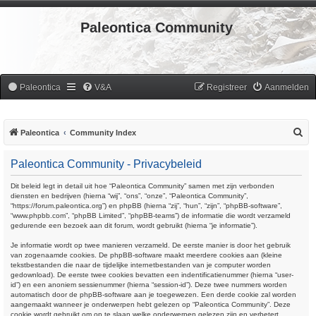
Paleontica Community
Paleontica
V&A
Registreer
Aanmelden
Z
Paleontica
Community Index
o
Paleontica Community - Privacybeleid
e
k
Dit beleid legt in detail uit hoe “Paleontica Community” samen met zijn verbonden
diensten en bedrijven (hierna “wij”, “ons”, “onze”, “Paleontica Community”,
“https://forum.paleontica.org”) en phpBB (hierna “zij”, “hun”, “zijn”, “phpBB-software”,
“www.phpbb.com”, “phpBB Limited”, “phpBB-teams”) de informatie die wordt verzameld
gedurende een bezoek aan dit forum, wordt gebruikt (hierna “je informatie”).
Je informatie wordt op twee manieren verzameld. De eerste manier is door het gebruik
van zogenaamde cookies. De phpBB-software maakt meerdere cookies aan (kleine
tekstbestanden die naar de tijdelijke internetbestanden van je computer worden
gedownload). De eerste twee cookies bevatten een indentificatienummer (hierna “user-
id”) en een anoniem sessienummer (hierna “session-id”). Deze twee nummers worden
automatisch door de phpBB-software aan je toegewezen. Een derde cookie zal worden
aangemaakt wanneer je onderwerpen hebt gelezen op “Paleontica Community”. Deze
cookie wordt gebruikt om op te slaan welke onderwerpen gelezen zijn en verbetert