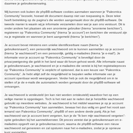
daarmee je gebruikerservaring.
Wij kunnen ook buiten de phpBB-software cookies aanmaken wanneer je “Paleontica
Community” bezoekt, hoewel dit document daarop niet van toepassing is. Deze tekst
heeft betrekking op de pagina’s die worden aangemaakt door de phpBB-software. De
tweede manier is waarin wij je informatie verzamelen door wat je aan ons verstuurt. Dit is
onder andere het plaatsen als een anonieme gebruiker (hierna “anonieme berichten”),
registreren op “Paleontica Community” (hierna “je account”) en berichten die verstuurd zijn
na je registratie en wanneer je bent aangemeld (hierna “je berichten”).
Je account bevat minstens een unieke identificeerbare naam (hierna “je
gebruikersnaam”), een persoonlijk wachtwoord om te kunnen aanmelden op je account
(hierna “je wachtwoord”) en een persoonlijk, geldig e-mailadres (hierna “je e-mail”). Je
informatie voor je account op “Paleontica Community” is beveiligd door de
privacywetgeving die geldt in het land waar dit forum gehost wordt. Alle informatie naast
je gebruikersnaam, je wachtwoord en je e-mailadres die vereist is bij het registratieproces
op “Paleontica Community” is verplicht of optioneel, dat is een keuze van “Paleontica
Community”. Je hebt altijd zelf de mogelijkheid te bepalen welke informatie van je
account openbaar wordt weergegeven. Verder heb je ook de mogelijkheid om in te
stellen of je de e-mails die automatisch worden gemaakt door de phpBB-software wil
ontvangen.
Je wachtwoord is versleuteld (en kan niet worden ontsleuteld) waardoor het op een
veilige manier is opgeslagen. Toch is het niet aan te raden dat je hetzelfde wachtwoord
gebruikt op meerdere websites. Je wachtwoord is het middel waarmee je op je account
op “Paleontica Community” kan aanmelden, bewaar het dus veilig en geef het nooit aan
iemand van Paleontica Community”, phpBB of een andere derde partij. Als je het
wachtwoord van je account bent vergeten, kun je de “Ik ben mijn wachtwoord vergeten”-
optie gebruiken bij het aanmeldvenster. Dit proces vereist dat je gebruikersnaam en e-
mailadres opgeeft van je gebruikersaccount, waarna de phpBB-software een nieuw
wachtwoord zal genereren en zal opsturen naar het e-mailadres, zodat je je opnieuw
kunt aanmelden.