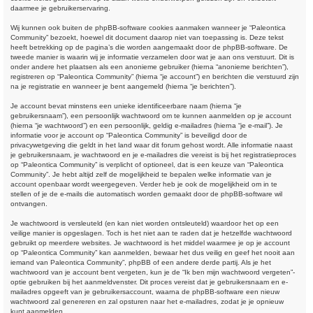
daarmee je gebruikerservaring.
Wij kunnen ook buiten de phpBB-software cookies aanmaken wanneer je “Paleontica
Community” bezoekt, hoewel dit document daarop niet van toepassing is. Deze tekst
heeft betrekking op de pagina’s die worden aangemaakt door de phpBB-software. De
tweede manier is waarin wij je informatie verzamelen door wat je aan ons verstuurt. Dit is
onder andere het plaatsen als een anonieme gebruiker (hierna “anonieme berichten”),
registreren op “Paleontica Community” (hierna “je account”) en berichten die verstuurd zijn
na je registratie en wanneer je bent aangemeld (hierna “je berichten”).
Je account bevat minstens een unieke identificeerbare naam (hierna “je
gebruikersnaam”), een persoonlijk wachtwoord om te kunnen aanmelden op je account
(hierna “je wachtwoord”) en een persoonlijk, geldig e-mailadres (hierna “je e-mail”). Je
informatie voor je account op “Paleontica Community” is beveiligd door de
privacywetgeving die geldt in het land waar dit forum gehost wordt. Alle informatie naast
je gebruikersnaam, je wachtwoord en je e-mailadres die vereist is bij het registratieproces
op “Paleontica Community” is verplicht of optioneel, dat is een keuze van “Paleontica
Community”. Je hebt altijd zelf de mogelijkheid te bepalen welke informatie van je
account openbaar wordt weergegeven. Verder heb je ook de mogelijkheid om in te
stellen of je de e-mails die automatisch worden gemaakt door de phpBB-software wil
ontvangen.
Je wachtwoord is versleuteld (en kan niet worden ontsleuteld) waardoor het op een
veilige manier is opgeslagen. Toch is het niet aan te raden dat je hetzelfde wachtwoord
gebruikt op meerdere websites. Je wachtwoord is het middel waarmee je op je account
op “Paleontica Community” kan aanmelden, bewaar het dus veilig en geef het nooit aan
iemand van Paleontica Community”, phpBB of een andere derde partij. Als je het
wachtwoord van je account bent vergeten, kun je de “Ik ben mijn wachtwoord vergeten”-
optie gebruiken bij het aanmeldvenster. Dit proces vereist dat je gebruikersnaam en e-
mailadres opgeeft van je gebruikersaccount, waarna de phpBB-software een nieuw
wachtwoord zal genereren en zal opsturen naar het e-mailadres, zodat je je opnieuw
kunt aanmelden.