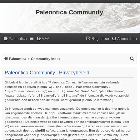
Paleontica Community
Paleontica
V&A
Registreer
Aanmelden
Z
Paleontica
Community Index
o
Paleontica Community - Privacybeleid
e
k
Dit beleid legt in detail uit hoe “Paleontica Community” samen met zijn verbonden
diensten en bedrijven (hierna “wij”, “ons”, “onze”, “Paleontica Community”,
“https://forum.paleontica.org”) en phpBB (hierna “zij”, “hun”, “zijn”, “phpBB-software”,
“www.phpbb.com”, “phpBB Limited”, “phpBB-teams”) de informatie die wordt verzameld
gedurende een bezoek aan dit forum, wordt gebruikt (hierna “je informatie”).
Je informatie wordt op twee manieren verzameld. De eerste manier is door het gebruik
van zogenaamde cookies. De phpBB-software maakt meerdere cookies aan (kleine
tekstbestanden die naar de tijdelijke internetbestanden van je computer worden
gedownload). De eerste twee cookies bevatten een indentificatienummer (hierna “user-
id”) en een anoniem sessienummer (hierna “session-id”). Deze twee nummers worden
automatisch door de phpBB-software aan je toegewezen. Een derde cookie zal worden
aangemaakt wanneer je onderwerpen hebt gelezen op “Paleontica Community”. Deze
cookie wordt gebruikt om op te slaan welke onderwerpen gelezen zijn en verbetert