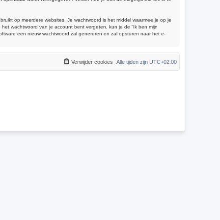
gebruikt op meerdere websites. Je wachtwoord is het middel waarmee je op je
 het wachtwoord van je account bent vergeten, kun je de “Ik ben mijn
software een nieuw wachtwoord zal genereren en zal opsturen naar het e-
Verwijder cookies
Alle tijden zijn
UTC+02:00