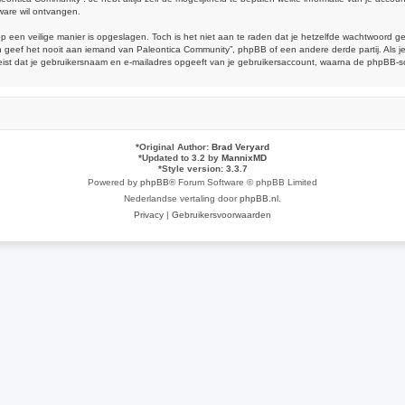
ware wil ontvangen.
op een veilige manier is opgeslagen. Toch is het niet aan te raden dat je hetzelfde wachtwoord 
geef het nooit aan iemand van Paleontica Community”, phpBB of een andere derde partij. Als je
reist dat je gebruikersnaam en e-mailadres opgeeft van je gebruikersaccount, waarna de phpBB-
*
Original Author:
Brad Veryard
*
Updated to 3.2 by
MannixMD
*
Style version: 3.3.7
Powered by
phpBB
® Forum Software © phpBB Limited
Nederlandse vertaling door
phpBB.nl
.
Privacy
|
Gebruikersvoorwaarden