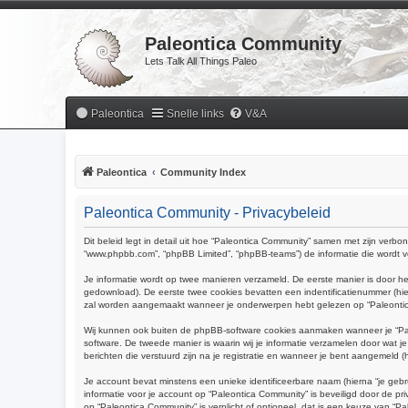
Paleontica Community
Lets Talk All Things Paleo
Paleontica
Snelle links
V&A
Paleontica
Community Index
Paleontica Community - Privacybeleid
Dit beleid legt in detail uit hoe “Paleontica Community” samen met zijn verbond
“www.phpbb.com”, “phpBB Limited”, “phpBB-teams”) de informatie die wordt ve
Je informatie wordt op twee manieren verzameld. De eerste manier is door 
gedownload). De eerste twee cookies bevatten een indentificatienummer (h
zal worden aangemaakt wanneer je onderwerpen hebt gelezen op “Paleontica 
Wij kunnen ook buiten de phpBB-software cookies aanmaken wanneer je “Pal
software. De tweede manier is waarin wij je informatie verzamelen door wat j
berichten die verstuurd zijn na je registratie en wanneer je bent aangemeld (hi
Je account bevat minstens een unieke identificeerbare naam (hierna “je gebr
informatie voor je account op “Paleontica Community” is beveiligd door de priv
op “Paleontica Community” is verplicht of optioneel, dat is een keuze van “P