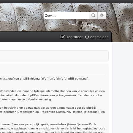
Zoek
Uitgebreid zoek
Registreer
Aanmelden
tica.org”) en phpBB (hierna “zij”, “hun”, “zijn”, “phpBB-software”,
tbestanden die naar de tijdelijke internetbestanden van je computer worden
 automatisch door de phpBB-software aan je toegewezen. Een derde cookie
etert daarmee je gebruikerservaring.
eeft betrekking op de pagina’s die worden aangemaakt door de phpBB-
e berichten”), registreren op “Paleontica Community” (hierna “je account”) en
oord”) en een persoonlijk, geldig e-mailadres (hierna “je e-mail”). Je
naam, je wachtwoord en je e-mailadres die vereist is bij het registratieproces
ount openbaar wordt weergegeven. Verder heb je ook de mogelijkheid om in te