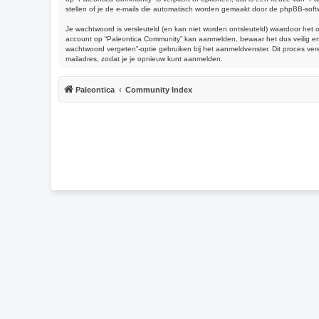
stellen of je de e-mails die automatisch worden gemaakt door de phpBB-soft
Je wachtwoord is versleuteld (en kan niet worden ontsleuteld) waardoor het 
account op “Paleontica Community” kan aanmelden, bewaar het dus veilig en 
wachtwoord vergeten”-optie gebruiken bij het aanmeldvenster. Dit proces ve
mailadres, zodat je je opnieuw kunt aanmelden.
Paleontica
Community Index