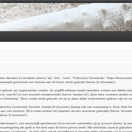
en diensten en bedrijven (hierna “wij”, “ons”, “onze”, “Paleontica Community”, “https://forum.paleon
rzameld gedurende een bezoek aan dit forum, wordt gebruikt (hierna “je informatie”).
het gebruik van zogenaamde cookies. De phpBB-software maakt meerdere cookies aan (kleine teks
ierna “user-id”) en een anoniem sessienummer (hierna “session-id”). Deze twee nummers worden
Community”. Deze cookie wordt gebruikt om op te slaan welke onderwerpen gelezen zijn en verb
eontica Community” bezoekt, hoewel dit document daarop niet van toepassing is. Deze tekst h
e aan ons verstuurt. Dit is onder andere het plaatsen als een anonieme gebruiker (hierna “anoniem
erna “je berichten”).
uikersnaam”), een persoonlijk wachtwoord om te kunnen aanmelden op je account (hierna “je wachtw
acywetgeving die geldt in het land waar dit forum gehost wordt. Alle informatie naast je gebruikers
aleontica Community”. Je hebt altijd zelf de mogelijkheid te bepalen welke informatie van je acc