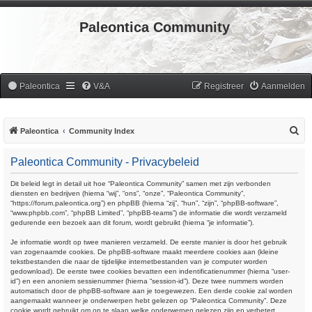
Paleontica Community
Paleontica
V&A
Registreer
Aanmelden
Z
Paleontica
Community Index
o
Paleontica Community - Privacybeleid
e
k
Dit beleid legt in detail uit hoe “Paleontica Community” samen met zijn verbonden
diensten en bedrijven (hierna “wij”, “ons”, “onze”, “Paleontica Community”,
“https://forum.paleontica.org”) en phpBB (hierna “zij”, “hun”, “zijn”, “phpBB-software”,
“www.phpbb.com”, “phpBB Limited”, “phpBB-teams”) de informatie die wordt verzameld
gedurende een bezoek aan dit forum, wordt gebruikt (hierna “je informatie”).
Je informatie wordt op twee manieren verzameld. De eerste manier is door het gebruik
van zogenaamde cookies. De phpBB-software maakt meerdere cookies aan (kleine
tekstbestanden die naar de tijdelijke internetbestanden van je computer worden
gedownload). De eerste twee cookies bevatten een indentificatienummer (hierna “user-
id”) en een anoniem sessienummer (hierna “session-id”). Deze twee nummers worden
automatisch door de phpBB-software aan je toegewezen. Een derde cookie zal worden
aangemaakt wanneer je onderwerpen hebt gelezen op “Paleontica Community”. Deze
cookie wordt gebruikt om op te slaan welke onderwerpen gelezen zijn en verbetert