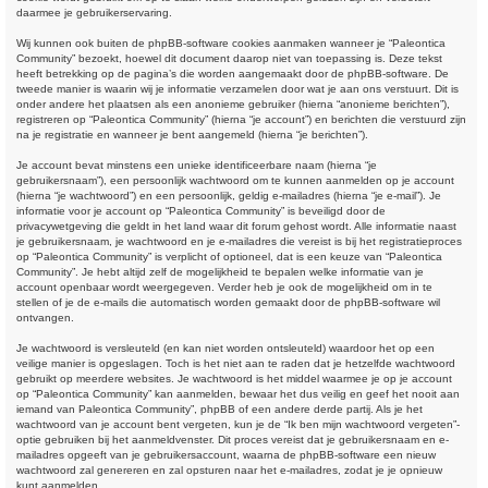
daarmee je gebruikerservaring.
Wij kunnen ook buiten de phpBB-software cookies aanmaken wanneer je “Paleontica
Community” bezoekt, hoewel dit document daarop niet van toepassing is. Deze tekst
heeft betrekking op de pagina’s die worden aangemaakt door de phpBB-software. De
tweede manier is waarin wij je informatie verzamelen door wat je aan ons verstuurt. Dit is
onder andere het plaatsen als een anonieme gebruiker (hierna “anonieme berichten”),
registreren op “Paleontica Community” (hierna “je account”) en berichten die verstuurd zijn
na je registratie en wanneer je bent aangemeld (hierna “je berichten”).
Je account bevat minstens een unieke identificeerbare naam (hierna “je
gebruikersnaam”), een persoonlijk wachtwoord om te kunnen aanmelden op je account
(hierna “je wachtwoord”) en een persoonlijk, geldig e-mailadres (hierna “je e-mail”). Je
informatie voor je account op “Paleontica Community” is beveiligd door de
privacywetgeving die geldt in het land waar dit forum gehost wordt. Alle informatie naast
je gebruikersnaam, je wachtwoord en je e-mailadres die vereist is bij het registratieproces
op “Paleontica Community” is verplicht of optioneel, dat is een keuze van “Paleontica
Community”. Je hebt altijd zelf de mogelijkheid te bepalen welke informatie van je
account openbaar wordt weergegeven. Verder heb je ook de mogelijkheid om in te
stellen of je de e-mails die automatisch worden gemaakt door de phpBB-software wil
ontvangen.
Je wachtwoord is versleuteld (en kan niet worden ontsleuteld) waardoor het op een
veilige manier is opgeslagen. Toch is het niet aan te raden dat je hetzelfde wachtwoord
gebruikt op meerdere websites. Je wachtwoord is het middel waarmee je op je account
op “Paleontica Community” kan aanmelden, bewaar het dus veilig en geef het nooit aan
iemand van Paleontica Community”, phpBB of een andere derde partij. Als je het
wachtwoord van je account bent vergeten, kun je de “Ik ben mijn wachtwoord vergeten”-
optie gebruiken bij het aanmeldvenster. Dit proces vereist dat je gebruikersnaam en e-
mailadres opgeeft van je gebruikersaccount, waarna de phpBB-software een nieuw
wachtwoord zal genereren en zal opsturen naar het e-mailadres, zodat je je opnieuw
kunt aanmelden.