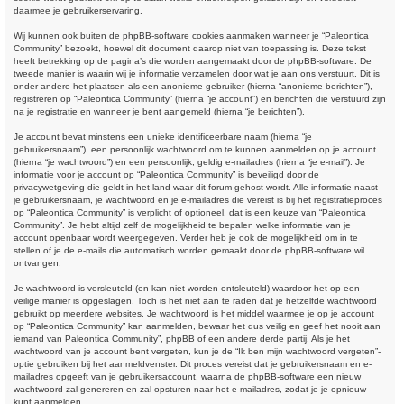
daarmee je gebruikerservaring.
Wij kunnen ook buiten de phpBB-software cookies aanmaken wanneer je “Paleontica
Community” bezoekt, hoewel dit document daarop niet van toepassing is. Deze tekst
heeft betrekking op de pagina’s die worden aangemaakt door de phpBB-software. De
tweede manier is waarin wij je informatie verzamelen door wat je aan ons verstuurt. Dit is
onder andere het plaatsen als een anonieme gebruiker (hierna “anonieme berichten”),
registreren op “Paleontica Community” (hierna “je account”) en berichten die verstuurd zijn
na je registratie en wanneer je bent aangemeld (hierna “je berichten”).
Je account bevat minstens een unieke identificeerbare naam (hierna “je
gebruikersnaam”), een persoonlijk wachtwoord om te kunnen aanmelden op je account
(hierna “je wachtwoord”) en een persoonlijk, geldig e-mailadres (hierna “je e-mail”). Je
informatie voor je account op “Paleontica Community” is beveiligd door de
privacywetgeving die geldt in het land waar dit forum gehost wordt. Alle informatie naast
je gebruikersnaam, je wachtwoord en je e-mailadres die vereist is bij het registratieproces
op “Paleontica Community” is verplicht of optioneel, dat is een keuze van “Paleontica
Community”. Je hebt altijd zelf de mogelijkheid te bepalen welke informatie van je
account openbaar wordt weergegeven. Verder heb je ook de mogelijkheid om in te
stellen of je de e-mails die automatisch worden gemaakt door de phpBB-software wil
ontvangen.
Je wachtwoord is versleuteld (en kan niet worden ontsleuteld) waardoor het op een
veilige manier is opgeslagen. Toch is het niet aan te raden dat je hetzelfde wachtwoord
gebruikt op meerdere websites. Je wachtwoord is het middel waarmee je op je account
op “Paleontica Community” kan aanmelden, bewaar het dus veilig en geef het nooit aan
iemand van Paleontica Community”, phpBB of een andere derde partij. Als je het
wachtwoord van je account bent vergeten, kun je de “Ik ben mijn wachtwoord vergeten”-
optie gebruiken bij het aanmeldvenster. Dit proces vereist dat je gebruikersnaam en e-
mailadres opgeeft van je gebruikersaccount, waarna de phpBB-software een nieuw
wachtwoord zal genereren en zal opsturen naar het e-mailadres, zodat je je opnieuw
kunt aanmelden.