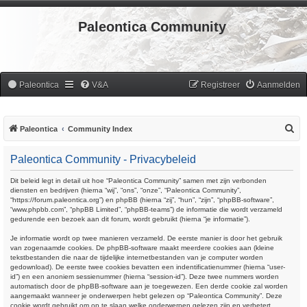
Paleontica Community
Paleontica
V&A
Registreer
Aanmelden
Z
Paleontica
Community Index
o
Paleontica Community - Privacybeleid
e
k
Dit beleid legt in detail uit hoe “Paleontica Community” samen met zijn verbonden
diensten en bedrijven (hierna “wij”, “ons”, “onze”, “Paleontica Community”,
“https://forum.paleontica.org”) en phpBB (hierna “zij”, “hun”, “zijn”, “phpBB-software”,
“www.phpbb.com”, “phpBB Limited”, “phpBB-teams”) de informatie die wordt verzameld
gedurende een bezoek aan dit forum, wordt gebruikt (hierna “je informatie”).
Je informatie wordt op twee manieren verzameld. De eerste manier is door het gebruik
van zogenaamde cookies. De phpBB-software maakt meerdere cookies aan (kleine
tekstbestanden die naar de tijdelijke internetbestanden van je computer worden
gedownload). De eerste twee cookies bevatten een indentificatienummer (hierna “user-
id”) en een anoniem sessienummer (hierna “session-id”). Deze twee nummers worden
automatisch door de phpBB-software aan je toegewezen. Een derde cookie zal worden
aangemaakt wanneer je onderwerpen hebt gelezen op “Paleontica Community”. Deze
cookie wordt gebruikt om op te slaan welke onderwerpen gelezen zijn en verbetert