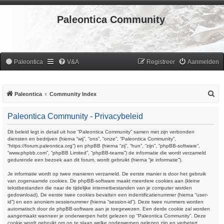
Paleontica Community
Paleontica
V&A
Registreer
Aanmelden
Z
Paleontica
Community Index
o
Paleontica Community - Privacybeleid
e
k
Dit beleid legt in detail uit hoe “Paleontica Community” samen met zijn verbonden
diensten en bedrijven (hierna “wij”, “ons”, “onze”, “Paleontica Community”,
“https://forum.paleontica.org”) en phpBB (hierna “zij”, “hun”, “zijn”, “phpBB-software”,
“www.phpbb.com”, “phpBB Limited”, “phpBB-teams”) de informatie die wordt verzameld
gedurende een bezoek aan dit forum, wordt gebruikt (hierna “je informatie”).
Je informatie wordt op twee manieren verzameld. De eerste manier is door het gebruik
van zogenaamde cookies. De phpBB-software maakt meerdere cookies aan (kleine
tekstbestanden die naar de tijdelijke internetbestanden van je computer worden
gedownload). De eerste twee cookies bevatten een indentificatienummer (hierna “user-
id”) en een anoniem sessienummer (hierna “session-id”). Deze twee nummers worden
automatisch door de phpBB-software aan je toegewezen. Een derde cookie zal worden
aangemaakt wanneer je onderwerpen hebt gelezen op “Paleontica Community”. Deze
cookie wordt gebruikt om op te slaan welke onderwerpen gelezen zijn en verbetert