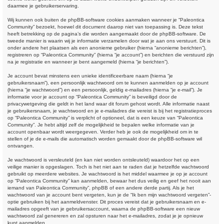
daarmee je gebruikerservaring.
Wij kunnen ook buiten de phpBB-software cookies aanmaken wanneer je “Paleontica
Community” bezoekt, hoewel dit document daarop niet van toepassing is. Deze tekst
heeft betrekking op de pagina’s die worden aangemaakt door de phpBB-software. De
tweede manier is waarin wij je informatie verzamelen door wat je aan ons verstuurt. Dit is
onder andere het plaatsen als een anonieme gebruiker (hierna “anonieme berichten”),
registreren op “Paleontica Community” (hierna “je account”) en berichten die verstuurd zijn
na je registratie en wanneer je bent aangemeld (hierna “je berichten”).
Je account bevat minstens een unieke identificeerbare naam (hierna “je
gebruikersnaam”), een persoonlijk wachtwoord om te kunnen aanmelden op je account
(hierna “je wachtwoord”) en een persoonlijk, geldig e-mailadres (hierna “je e-mail”). Je
informatie voor je account op “Paleontica Community” is beveiligd door de
privacywetgeving die geldt in het land waar dit forum gehost wordt. Alle informatie naast
je gebruikersnaam, je wachtwoord en je e-mailadres die vereist is bij het registratieproces
op “Paleontica Community” is verplicht of optioneel, dat is een keuze van “Paleontica
Community”. Je hebt altijd zelf de mogelijkheid te bepalen welke informatie van je
account openbaar wordt weergegeven. Verder heb je ook de mogelijkheid om in te
stellen of je de e-mails die automatisch worden gemaakt door de phpBB-software wil
ontvangen.
Je wachtwoord is versleuteld (en kan niet worden ontsleuteld) waardoor het op een
veilige manier is opgeslagen. Toch is het niet aan te raden dat je hetzelfde wachtwoord
gebruikt op meerdere websites. Je wachtwoord is het middel waarmee je op je account
op “Paleontica Community” kan aanmelden, bewaar het dus veilig en geef het nooit aan
iemand van Paleontica Community”, phpBB of een andere derde partij. Als je het
wachtwoord van je account bent vergeten, kun je de “Ik ben mijn wachtwoord vergeten”-
optie gebruiken bij het aanmeldvenster. Dit proces vereist dat je gebruikersnaam en e-
mailadres opgeeft van je gebruikersaccount, waarna de phpBB-software een nieuw
wachtwoord zal genereren en zal opsturen naar het e-mailadres, zodat je je opnieuw
kunt aanmelden.