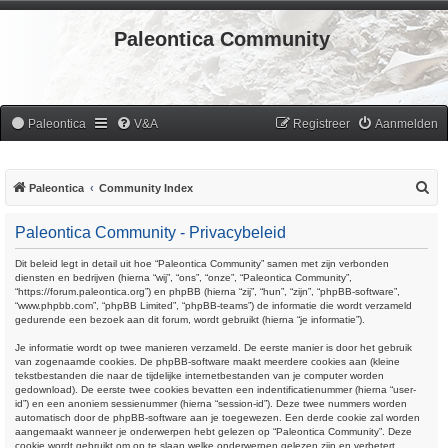
Paleontica Community
Paleontica
V&A
Registreer
Aanmelden
Z
Paleontica
Community Index
o
Paleontica Community - Privacybeleid
e
k
Dit beleid legt in detail uit hoe “Paleontica Community” samen met zijn verbonden
diensten en bedrijven (hierna “wij”, “ons”, “onze”, “Paleontica Community”,
“https://forum.paleontica.org”) en phpBB (hierna “zij”, “hun”, “zijn”, “phpBB-software”,
“www.phpbb.com”, “phpBB Limited”, “phpBB-teams”) de informatie die wordt verzameld
gedurende een bezoek aan dit forum, wordt gebruikt (hierna “je informatie”).
Je informatie wordt op twee manieren verzameld. De eerste manier is door het gebruik
van zogenaamde cookies. De phpBB-software maakt meerdere cookies aan (kleine
tekstbestanden die naar de tijdelijke internetbestanden van je computer worden
gedownload). De eerste twee cookies bevatten een indentificatienummer (hierna “user-
id”) en een anoniem sessienummer (hierna “session-id”). Deze twee nummers worden
automatisch door de phpBB-software aan je toegewezen. Een derde cookie zal worden
aangemaakt wanneer je onderwerpen hebt gelezen op “Paleontica Community”. Deze
cookie wordt gebruikt om op te slaan welke onderwerpen gelezen zijn en verbetert