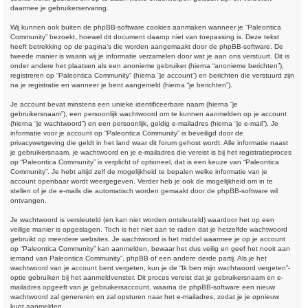
daarmee je gebruikerservaring.
Wij kunnen ook buiten de phpBB-software cookies aanmaken wanneer je “Paleontica
Community” bezoekt, hoewel dit document daarop niet van toepassing is. Deze tekst
heeft betrekking op de pagina’s die worden aangemaakt door de phpBB-software. De
tweede manier is waarin wij je informatie verzamelen door wat je aan ons verstuurt. Dit is
onder andere het plaatsen als een anonieme gebruiker (hierna “anonieme berichten”),
registreren op “Paleontica Community” (hierna “je account”) en berichten die verstuurd zijn
na je registratie en wanneer je bent aangemeld (hierna “je berichten”).
Je account bevat minstens een unieke identificeerbare naam (hierna “je
gebruikersnaam”), een persoonlijk wachtwoord om te kunnen aanmelden op je account
(hierna “je wachtwoord”) en een persoonlijk, geldig e-mailadres (hierna “je e-mail”). Je
informatie voor je account op “Paleontica Community” is beveiligd door de
privacywetgeving die geldt in het land waar dit forum gehost wordt. Alle informatie naast
je gebruikersnaam, je wachtwoord en je e-mailadres die vereist is bij het registratieproces
op “Paleontica Community” is verplicht of optioneel, dat is een keuze van “Paleontica
Community”. Je hebt altijd zelf de mogelijkheid te bepalen welke informatie van je
account openbaar wordt weergegeven. Verder heb je ook de mogelijkheid om in te
stellen of je de e-mails die automatisch worden gemaakt door de phpBB-software wil
ontvangen.
Je wachtwoord is versleuteld (en kan niet worden ontsleuteld) waardoor het op een
veilige manier is opgeslagen. Toch is het niet aan te raden dat je hetzelfde wachtwoord
gebruikt op meerdere websites. Je wachtwoord is het middel waarmee je op je account
op “Paleontica Community” kan aanmelden, bewaar het dus veilig en geef het nooit aan
iemand van Paleontica Community”, phpBB of een andere derde partij. Als je het
wachtwoord van je account bent vergeten, kun je de “Ik ben mijn wachtwoord vergeten”-
optie gebruiken bij het aanmeldvenster. Dit proces vereist dat je gebruikersnaam en e-
mailadres opgeeft van je gebruikersaccount, waarna de phpBB-software een nieuw
wachtwoord zal genereren en zal opsturen naar het e-mailadres, zodat je je opnieuw
kunt aanmelden.