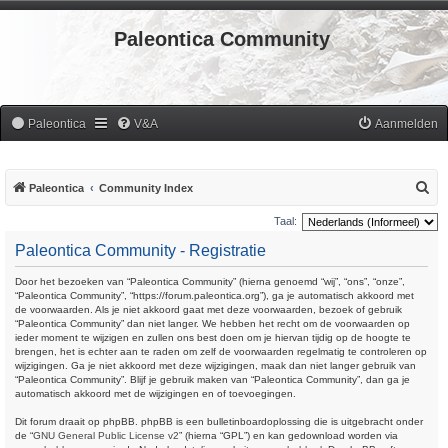
Paleontica Community
Paleontica
V&A
Aanmelden
Z
Paleontica
Community Index
o
Taal:
e
Paleontica Community - Registratie
k
Door het bezoeken van “Paleontica Community” (hierna genoemd “wij”, “ons”, “onze”,
“Paleontica Community”, “https://forum.paleontica.org”), ga je automatisch akkoord met
de voorwaarden. Als je niet akkoord gaat met deze voorwaarden, bezoek of gebruik
“Paleontica Community” dan niet langer. We hebben het recht om de voorwaarden op
ieder moment te wijzigen en zullen ons best doen om je hiervan tijdig op de hoogte te
brengen, het is echter aan te raden om zelf de voorwaarden regelmatig te controleren op
wijzigingen. Ga je niet akkoord met deze wijzigingen, maak dan niet langer gebruik van
“Paleontica Community”. Blijf je gebruik maken van “Paleontica Community”, dan ga je
automatisch akkoord met de wijzigingen en of toevoegingen.
Dit forum draait op phpBB. phpBB is een bulletinboardoplossing die is uitgebracht onder
de “
GNU General Public License v2
” (hierna “GPL”) en kan gedownload worden via