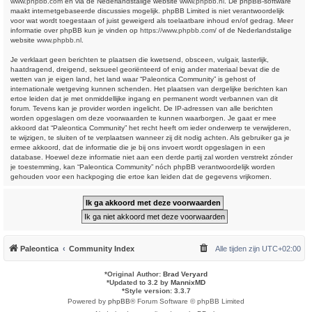
www.phpbb.com
en via de Nederlandstalige website
www.phpbb.nl
. De phpBB-software
maakt internetgebaseerde discussies mogelijk. phpBB Limited is niet verantwoordelijk
voor wat wordt toegestaan of juist geweigerd als toelaatbare inhoud en/of gedrag. Meer
informatie over phpBB kun je vinden op
https://www.phpbb.com/
of de Nederlandstalige
website
www.phpbb.nl
.
Je verklaart geen berichten te plaatsen die kwetsend, obsceen, vulgair, lasterlijk,
haatdragend, dreigend, seksueel georiënteerd of enig ander materiaal bevat die de
wetten van je eigen land, het land waar “Paleontica Community” is gehost of
internationale wetgeving kunnen schenden. Het plaatsen van dergelijke berichten kan
ertoe leiden dat je met onmiddellijke ingang en permanent wordt verbannen van dit
forum. Tevens kan je provider worden ingelicht. De IP-adressen van alle berichten
worden opgeslagen om deze voorwaarden te kunnen waarborgen. Je gaat er mee
akkoord dat “Paleontica Community” het recht heeft om ieder onderwerp te verwijderen,
te wijzigen, te sluiten of te verplaatsen wanneer zij dit nodig achten. Als gebruiker ga je
ermee akkoord, dat de informatie die je bij ons invoert wordt opgeslagen in een
database. Hoewel deze informatie niet aan een derde partij zal worden verstrekt zónder
je toestemming, kan “Paleontica Community” nóch phpBB verantwoordelijk worden
gehouden voor een hackpoging die ertoe kan leiden dat de gegevens vrijkomen.
Paleontica
Community Index
Alle tijden zijn
UTC+02:00
*
Original Author:
Brad Veryard
*
Updated to 3.2 by
MannixMD
*
Style version: 3.3.7
Powered by
phpBB
® Forum Software © phpBB Limited