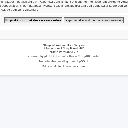
aat er mee akkoord dat “Paleontica Community” het recht heeft om ieder onderwerp te verwijderen
 wordt opgeslagen in een database. Hoewel deze informatie niet aan een derde partij zal worden 
n dat de gegevens vrijkomen.
*
Original Author:
Brad Veryard
*
Updated to 3.2 by
MannixMD
*
Style version: 3.3.7
Powered by
phpBB
® Forum Software © phpBB Limited
Nederlandse vertaling door
phpBB.nl
.
Privacy
|
Gebruikersvoorwaarden