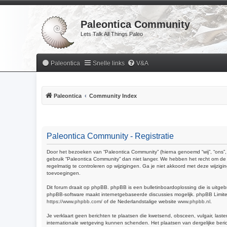
Paleontica Community
Lets Talk All Things Paleo
Paleontica
Snelle links
V&A
Paleontica
Community Index
Paleontica Community - Registratie
Door het bezoeken van “Paleontica Community” (hierna genoemd “wij”, “ons”, 
gebruik “Paleontica Community” dan niet langer. We hebben het recht om de 
regelmatig te controleren op wijzigingen. Ga je niet akkoord met deze wijzig
toevoegingen.
Dit forum draait op phpBB. phpBB is een bulletinboardoplossing die is uitgeb
phpBB-software maakt internetgebaseerde discussies mogelijk. phpBB Limited 
https://www.phpbb.com/
of de Nederlandstalige website
www.phpbb.nl
.
Je verklaart geen berichten te plaatsen die kwetsend, obsceen, vulgair, last
internationale wetgeving kunnen schenden. Het plaatsen van dergelijke beric