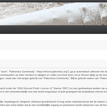
“onze”, “Paleontica Community”, “https://forum.paleontica.org”), ga je automatisch akkoord met
voorwaarden op ieder moment te wijzigen en zullen ons best doen om je hiervan tijdig op de hoo
ingen, maak dan niet langer gebruik van “Paleontica Community”. Blijf je gebruik maken van “Pal
racht onder de “
GNU General Public License v2
” (hierna “GPL”) en kan gedownload worden via
w
is niet verantwoordelijk voor wat wordt toegestaan of juist geweigerd als toelaatbare inhoud e
erlijk, haatdragend, dreigend, seksueel georiënteerd of enig ander materiaal bevat die de wetten 
hten kan ertoe leiden dat je met onmiddellijke ingang en permanent wordt verbannen van dit foru