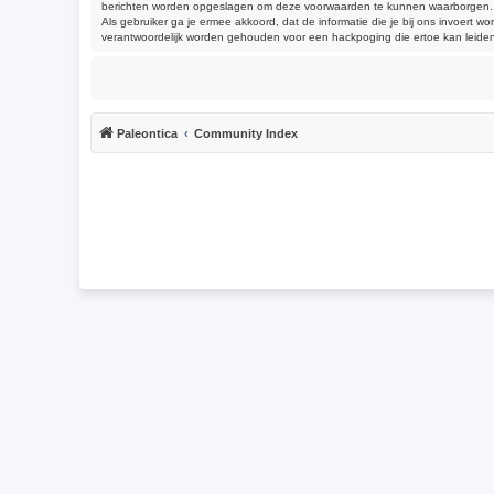
berichten worden opgeslagen om deze voorwaarden te kunnen waarborgen. Je g
Als gebruiker ga je ermee akkoord, dat de informatie die je bij ons invoert
verantwoordelijk worden gehouden voor een hackpoging die ertoe kan leide
Paleontica
Community Index