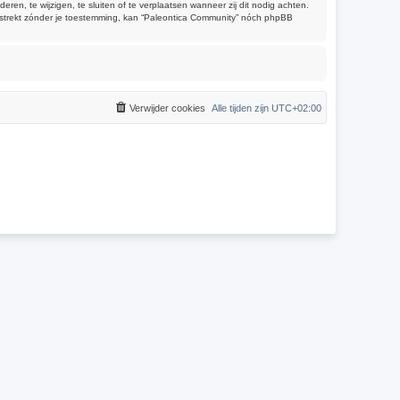
, te wijzigen, te sluiten of te verplaatsen wanneer zij dit nodig achten.
verstrekt zónder je toestemming, kan “Paleontica Community” nóch phpBB
Verwijder cookies
Alle tijden zijn
UTC+02:00