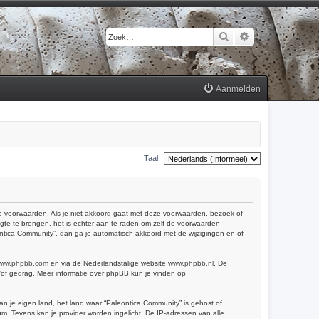
Zoek
Uitgebreid zoek
Aanmelden
Taal:
 de voorwaarden. Als je niet akkoord gaat met deze voorwaarden, bezoek of
gte te brengen, het is echter aan te raden om zelf de voorwaarden
eontica Community”, dan ga je automatisch akkoord met de wijzigingen en of
ww.phpbb.com
en via de Nederlandstalige website
www.phpbb.nl
. De
n/of gedrag. Meer informatie over phpBB kun je vinden op
van je eigen land, het land waar “Paleontica Community” is gehost of
m. Tevens kan je provider worden ingelicht. De IP-adressen van alle