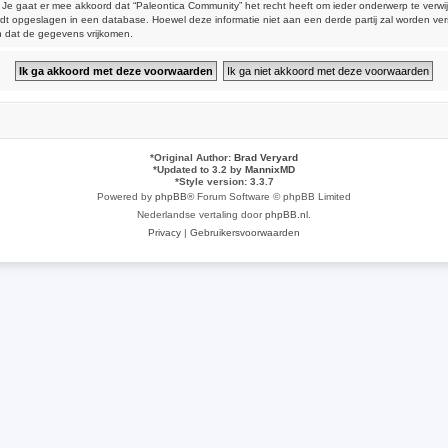
aat er mee akkoord dat “Paleontica Community” het recht heeft om ieder onderwerp te verwijderen
 wordt opgeslagen in een database. Hoewel deze informatie niet aan een derde partij zal worden 
n dat de gegevens vrijkomen.
*
Original Author:
Brad Veryard
*
Updated to 3.2 by
MannixMD
*
Style version: 3.3.7
Powered by
phpBB
® Forum Software © phpBB Limited
Nederlandse vertaling door
phpBB.nl
.
Privacy
|
Gebruikersvoorwaarden