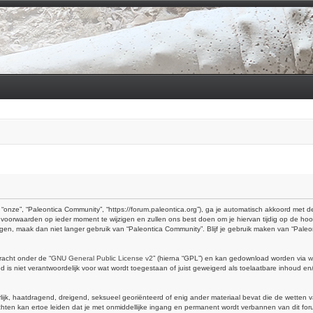
“onze”, “Paleontica Community”, “https://forum.paleontica.org”), ga je automatisch akkoord met
voorwaarden op ieder moment te wijzigen en zullen ons best doen om je hiervan tijdig op de hoo
ingen, maak dan niet langer gebruik van “Paleontica Community”. Blijf je gebruik maken van “Pal
racht onder de “
GNU General Public License v2
” (hierna “GPL”) en kan gedownload worden via
w
is niet verantwoordelijk voor wat wordt toegestaan of juist geweigerd als toelaatbare inhoud e
erlijk, haatdragend, dreigend, seksueel georiënteerd of enig ander materiaal bevat die de wetten 
hten kan ertoe leiden dat je met onmiddellijke ingang en permanent wordt verbannen van dit foru