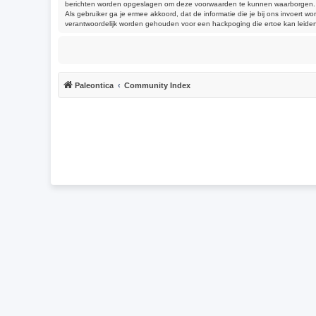
berichten worden opgeslagen om deze voorwaarden te kunnen waarborgen. Je g
Als gebruiker ga je ermee akkoord, dat de informatie die je bij ons invoert
verantwoordelijk worden gehouden voor een hackpoging die ertoe kan leide
Paleontica
Community Index