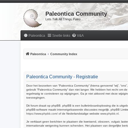
Paleontica Community
Lets Talk All Things Paleo
Paleontica
Snelle links
V&A
Paleontica
Community Index
Paleontica Community - Registratie
Door het bezoeken van “Paleontica Community” (hierna genoemd “wij”, “ons”, 
gebruik “Paleontica Community” dan niet langer. We hebben het recht om de 
regelmatig te controleren op wijzigingen. Ga je niet akkoord met deze wijzig
toevoegingen.
Dit forum draait op phpBB. phpBB is een bulletinboardoplossing die is uitgeb
phpBB-software maakt internetgebaseerde discussies mogelijk. phpBB Limited 
https://www.phpbb.com/
of de Nederlandstalige website
www.phpbb.nl
.
Je verklaart geen berichten te plaatsen die kwetsend, obsceen, vulgair, last
internationale wetgeving kunnen schenden. Het plaatsen van dergelijke beric