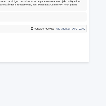
, te wijzigen, te sluiten of te verplaatsen wanneer zij dit nodig achten.
verstrekt zónder je toestemming, kan “Paleontica Community” nóch phpBB
Verwijder cookies
Alle tijden zijn
UTC+02:00