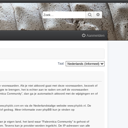
Zoek
Uitgebreid zoek
Aanmelden
Taal:
 de voorwaarden. Als je niet akkoord gaat met deze voorwaarden, bezoek of
gte te brengen, het is echter aan te raden om zelf de voorwaarden
eontica Community”, dan ga je automatisch akkoord met de wijzigingen en of
ww.phpbb.com
en via de Nederlandstalige website
www.phpbb.nl
. De
n/of gedrag. Meer informatie over phpBB kun je vinden op
van je eigen land, het land waar “Paleontica Community” is gehost of
m. Tevens kan je provider worden ingelicht. De IP-adressen van alle