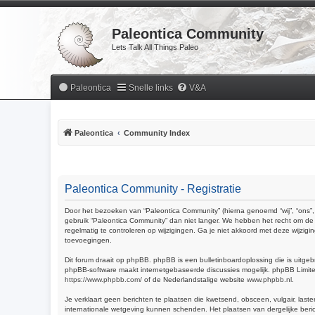
Paleontica Community
Lets Talk All Things Paleo
Paleontica
Snelle links
V&A
Paleontica
Community Index
Paleontica Community - Registratie
Door het bezoeken van “Paleontica Community” (hierna genoemd “wij”, “ons”, 
gebruik “Paleontica Community” dan niet langer. We hebben het recht om de 
regelmatig te controleren op wijzigingen. Ga je niet akkoord met deze wijzig
toevoegingen.
Dit forum draait op phpBB. phpBB is een bulletinboardoplossing die is uitgeb
phpBB-software maakt internetgebaseerde discussies mogelijk. phpBB Limited 
https://www.phpbb.com/
of de Nederlandstalige website
www.phpbb.nl
.
Je verklaart geen berichten te plaatsen die kwetsend, obsceen, vulgair, last
internationale wetgeving kunnen schenden. Het plaatsen van dergelijke beric