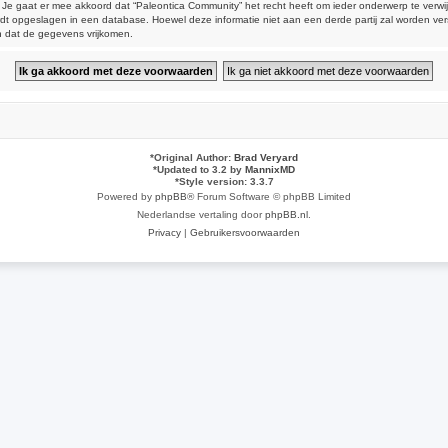
aat er mee akkoord dat “Paleontica Community” het recht heeft om ieder onderwerp te verwijderen
 wordt opgeslagen in een database. Hoewel deze informatie niet aan een derde partij zal worden 
n dat de gegevens vrijkomen.
*
Original Author:
Brad Veryard
*
Updated to 3.2 by
MannixMD
*
Style version: 3.3.7
Powered by
phpBB
® Forum Software © phpBB Limited
Nederlandse vertaling door
phpBB.nl
.
Privacy
|
Gebruikersvoorwaarden