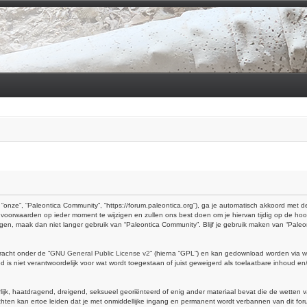
“onze”, “Paleontica Community”, “https://forum.paleontica.org”), ga je automatisch akkoord met
voorwaarden op ieder moment te wijzigen en zullen ons best doen om je hiervan tijdig op de hoo
ingen, maak dan niet langer gebruik van “Paleontica Community”. Blijf je gebruik maken van “Pal
racht onder de “
GNU General Public License v2
” (hierna “GPL”) en kan gedownload worden via
w
is niet verantwoordelijk voor wat wordt toegestaan of juist geweigerd als toelaatbare inhoud e
erlijk, haatdragend, dreigend, seksueel georiënteerd of enig ander materiaal bevat die de wetten 
hten kan ertoe leiden dat je met onmiddellijke ingang en permanent wordt verbannen van dit foru