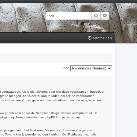
Zoek
Uitgebreid zoek
Aanmelden
Taal:
 de voorwaarden. Als je niet akkoord gaat met deze voorwaarden, bezoek of
gte te brengen, het is echter aan te raden om zelf de voorwaarden
eontica Community”, dan ga je automatisch akkoord met de wijzigingen en of
ww.phpbb.com
en via de Nederlandstalige website
www.phpbb.nl
. De
n/of gedrag. Meer informatie over phpBB kun je vinden op
van je eigen land, het land waar “Paleontica Community” is gehost of
m. Tevens kan je provider worden ingelicht. De IP-adressen van alle