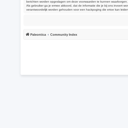
berichten worden opgeslagen om deze voorwaarden te kunnen waarborgen. Je g
Als gebruiker ga je ermee akkoord, dat de informatie die je bij ons invoert
verantwoordelijk worden gehouden voor een hackpoging die ertoe kan leide
Paleontica
Community Index