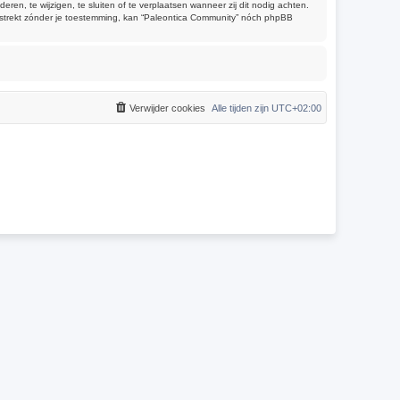
, te wijzigen, te sluiten of te verplaatsen wanneer zij dit nodig achten.
verstrekt zónder je toestemming, kan “Paleontica Community” nóch phpBB
Verwijder cookies
Alle tijden zijn
UTC+02:00