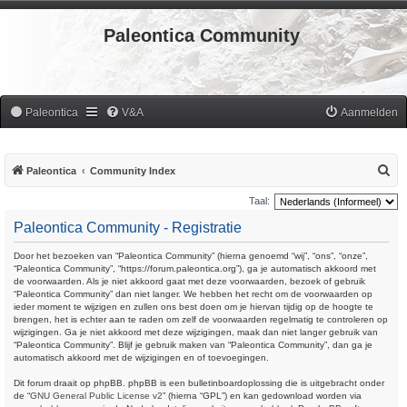
Paleontica Community
Paleontica
V&A
Aanmelden
Z
Paleontica
Community Index
o
Taal:
e
Paleontica Community - Registratie
k
Door het bezoeken van “Paleontica Community” (hierna genoemd “wij”, “ons”, “onze”,
“Paleontica Community”, “https://forum.paleontica.org”), ga je automatisch akkoord met
de voorwaarden. Als je niet akkoord gaat met deze voorwaarden, bezoek of gebruik
“Paleontica Community” dan niet langer. We hebben het recht om de voorwaarden op
ieder moment te wijzigen en zullen ons best doen om je hiervan tijdig op de hoogte te
brengen, het is echter aan te raden om zelf de voorwaarden regelmatig te controleren op
wijzigingen. Ga je niet akkoord met deze wijzigingen, maak dan niet langer gebruik van
“Paleontica Community”. Blijf je gebruik maken van “Paleontica Community”, dan ga je
automatisch akkoord met de wijzigingen en of toevoegingen.
Dit forum draait op phpBB. phpBB is een bulletinboardoplossing die is uitgebracht onder
de “
GNU General Public License v2
” (hierna “GPL”) en kan gedownload worden via