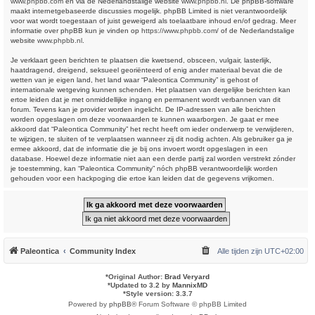
www.phpbb.com
en via de Nederlandstalige website
www.phpbb.nl
. De phpBB-software
maakt internetgebaseerde discussies mogelijk. phpBB Limited is niet verantwoordelijk
voor wat wordt toegestaan of juist geweigerd als toelaatbare inhoud en/of gedrag. Meer
informatie over phpBB kun je vinden op
https://www.phpbb.com/
of de Nederlandstalige
website
www.phpbb.nl
.
Je verklaart geen berichten te plaatsen die kwetsend, obsceen, vulgair, lasterlijk,
haatdragend, dreigend, seksueel georiënteerd of enig ander materiaal bevat die de
wetten van je eigen land, het land waar “Paleontica Community” is gehost of
internationale wetgeving kunnen schenden. Het plaatsen van dergelijke berichten kan
ertoe leiden dat je met onmiddellijke ingang en permanent wordt verbannen van dit
forum. Tevens kan je provider worden ingelicht. De IP-adressen van alle berichten
worden opgeslagen om deze voorwaarden te kunnen waarborgen. Je gaat er mee
akkoord dat “Paleontica Community” het recht heeft om ieder onderwerp te verwijderen,
te wijzigen, te sluiten of te verplaatsen wanneer zij dit nodig achten. Als gebruiker ga je
ermee akkoord, dat de informatie die je bij ons invoert wordt opgeslagen in een
database. Hoewel deze informatie niet aan een derde partij zal worden verstrekt zónder
je toestemming, kan “Paleontica Community” nóch phpBB verantwoordelijk worden
gehouden voor een hackpoging die ertoe kan leiden dat de gegevens vrijkomen.
Paleontica
Community Index
Alle tijden zijn
UTC+02:00
*
Original Author:
Brad Veryard
*
Updated to 3.2 by
MannixMD
*
Style version: 3.3.7
Powered by
phpBB
® Forum Software © phpBB Limited