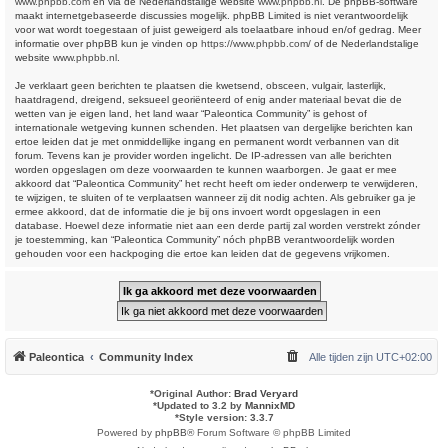
www.phpbb.com
en via de Nederlandstalige website
www.phpbb.nl
. De phpBB-software
maakt internetgebaseerde discussies mogelijk. phpBB Limited is niet verantwoordelijk
voor wat wordt toegestaan of juist geweigerd als toelaatbare inhoud en/of gedrag. Meer
informatie over phpBB kun je vinden op
https://www.phpbb.com/
of de Nederlandstalige
website
www.phpbb.nl
.
Je verklaart geen berichten te plaatsen die kwetsend, obsceen, vulgair, lasterlijk,
haatdragend, dreigend, seksueel georiënteerd of enig ander materiaal bevat die de
wetten van je eigen land, het land waar “Paleontica Community” is gehost of
internationale wetgeving kunnen schenden. Het plaatsen van dergelijke berichten kan
ertoe leiden dat je met onmiddellijke ingang en permanent wordt verbannen van dit
forum. Tevens kan je provider worden ingelicht. De IP-adressen van alle berichten
worden opgeslagen om deze voorwaarden te kunnen waarborgen. Je gaat er mee
akkoord dat “Paleontica Community” het recht heeft om ieder onderwerp te verwijderen,
te wijzigen, te sluiten of te verplaatsen wanneer zij dit nodig achten. Als gebruiker ga je
ermee akkoord, dat de informatie die je bij ons invoert wordt opgeslagen in een
database. Hoewel deze informatie niet aan een derde partij zal worden verstrekt zónder
je toestemming, kan “Paleontica Community” nóch phpBB verantwoordelijk worden
gehouden voor een hackpoging die ertoe kan leiden dat de gegevens vrijkomen.
Paleontica
Community Index
Alle tijden zijn
UTC+02:00
*
Original Author:
Brad Veryard
*
Updated to 3.2 by
MannixMD
*
Style version: 3.3.7
Powered by
phpBB
® Forum Software © phpBB Limited