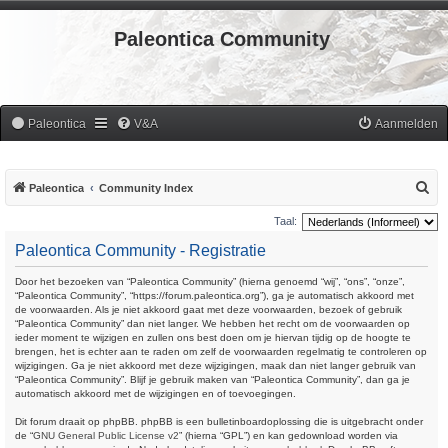
Paleontica Community
Paleontica
V&A
Aanmelden
Z
Paleontica
Community Index
o
Taal:
e
Paleontica Community - Registratie
k
Door het bezoeken van “Paleontica Community” (hierna genoemd “wij”, “ons”, “onze”,
“Paleontica Community”, “https://forum.paleontica.org”), ga je automatisch akkoord met
de voorwaarden. Als je niet akkoord gaat met deze voorwaarden, bezoek of gebruik
“Paleontica Community” dan niet langer. We hebben het recht om de voorwaarden op
ieder moment te wijzigen en zullen ons best doen om je hiervan tijdig op de hoogte te
brengen, het is echter aan te raden om zelf de voorwaarden regelmatig te controleren op
wijzigingen. Ga je niet akkoord met deze wijzigingen, maak dan niet langer gebruik van
“Paleontica Community”. Blijf je gebruik maken van “Paleontica Community”, dan ga je
automatisch akkoord met de wijzigingen en of toevoegingen.
Dit forum draait op phpBB. phpBB is een bulletinboardoplossing die is uitgebracht onder
de “
GNU General Public License v2
” (hierna “GPL”) en kan gedownload worden via