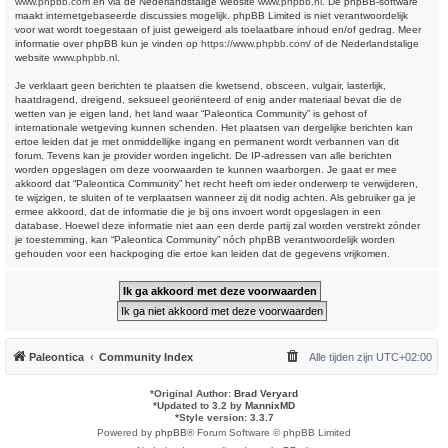
www.phpbb.com
en via de Nederlandstalige website
www.phpbb.nl
. De phpBB-software
maakt internetgebaseerde discussies mogelijk. phpBB Limited is niet verantwoordelijk
voor wat wordt toegestaan of juist geweigerd als toelaatbare inhoud en/of gedrag. Meer
informatie over phpBB kun je vinden op
https://www.phpbb.com/
of de Nederlandstalige
website
www.phpbb.nl
.
Je verklaart geen berichten te plaatsen die kwetsend, obsceen, vulgair, lasterlijk,
haatdragend, dreigend, seksueel georiënteerd of enig ander materiaal bevat die de
wetten van je eigen land, het land waar “Paleontica Community” is gehost of
internationale wetgeving kunnen schenden. Het plaatsen van dergelijke berichten kan
ertoe leiden dat je met onmiddellijke ingang en permanent wordt verbannen van dit
forum. Tevens kan je provider worden ingelicht. De IP-adressen van alle berichten
worden opgeslagen om deze voorwaarden te kunnen waarborgen. Je gaat er mee
akkoord dat “Paleontica Community” het recht heeft om ieder onderwerp te verwijderen,
te wijzigen, te sluiten of te verplaatsen wanneer zij dit nodig achten. Als gebruiker ga je
ermee akkoord, dat de informatie die je bij ons invoert wordt opgeslagen in een
database. Hoewel deze informatie niet aan een derde partij zal worden verstrekt zónder
je toestemming, kan “Paleontica Community” nóch phpBB verantwoordelijk worden
gehouden voor een hackpoging die ertoe kan leiden dat de gegevens vrijkomen.
Paleontica
Community Index
Alle tijden zijn
UTC+02:00
*
Original Author:
Brad Veryard
*
Updated to 3.2 by
MannixMD
*
Style version: 3.3.7
Powered by
phpBB
® Forum Software © phpBB Limited