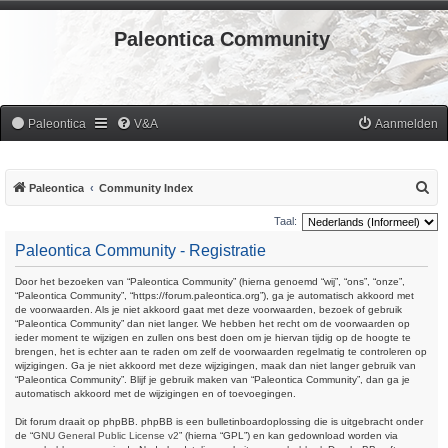
Paleontica Community
Paleontica
V&A
Aanmelden
Z
Paleontica
Community Index
o
Taal:
e
Paleontica Community - Registratie
k
Door het bezoeken van “Paleontica Community” (hierna genoemd “wij”, “ons”, “onze”,
“Paleontica Community”, “https://forum.paleontica.org”), ga je automatisch akkoord met
de voorwaarden. Als je niet akkoord gaat met deze voorwaarden, bezoek of gebruik
“Paleontica Community” dan niet langer. We hebben het recht om de voorwaarden op
ieder moment te wijzigen en zullen ons best doen om je hiervan tijdig op de hoogte te
brengen, het is echter aan te raden om zelf de voorwaarden regelmatig te controleren op
wijzigingen. Ga je niet akkoord met deze wijzigingen, maak dan niet langer gebruik van
“Paleontica Community”. Blijf je gebruik maken van “Paleontica Community”, dan ga je
automatisch akkoord met de wijzigingen en of toevoegingen.
Dit forum draait op phpBB. phpBB is een bulletinboardoplossing die is uitgebracht onder
de “
GNU General Public License v2
” (hierna “GPL”) en kan gedownload worden via