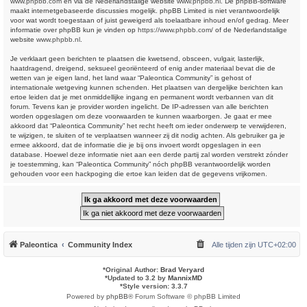
www.phpbb.com
en via de Nederlandstalige website
www.phpbb.nl
. De phpBB-software
maakt internetgebaseerde discussies mogelijk. phpBB Limited is niet verantwoordelijk
voor wat wordt toegestaan of juist geweigerd als toelaatbare inhoud en/of gedrag. Meer
informatie over phpBB kun je vinden op
https://www.phpbb.com/
of de Nederlandstalige
website
www.phpbb.nl
.
Je verklaart geen berichten te plaatsen die kwetsend, obsceen, vulgair, lasterlijk,
haatdragend, dreigend, seksueel georiënteerd of enig ander materiaal bevat die de
wetten van je eigen land, het land waar “Paleontica Community” is gehost of
internationale wetgeving kunnen schenden. Het plaatsen van dergelijke berichten kan
ertoe leiden dat je met onmiddellijke ingang en permanent wordt verbannen van dit
forum. Tevens kan je provider worden ingelicht. De IP-adressen van alle berichten
worden opgeslagen om deze voorwaarden te kunnen waarborgen. Je gaat er mee
akkoord dat “Paleontica Community” het recht heeft om ieder onderwerp te verwijderen,
te wijzigen, te sluiten of te verplaatsen wanneer zij dit nodig achten. Als gebruiker ga je
ermee akkoord, dat de informatie die je bij ons invoert wordt opgeslagen in een
database. Hoewel deze informatie niet aan een derde partij zal worden verstrekt zónder
je toestemming, kan “Paleontica Community” nóch phpBB verantwoordelijk worden
gehouden voor een hackpoging die ertoe kan leiden dat de gegevens vrijkomen.
Paleontica
Community Index
Alle tijden zijn
UTC+02:00
*
Original Author:
Brad Veryard
*
Updated to 3.2 by
MannixMD
*
Style version: 3.3.7
Powered by
phpBB
® Forum Software © phpBB Limited