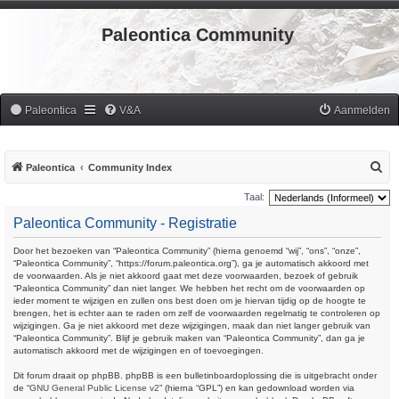
Paleontica Community
Paleontica
V&A
Aanmelden
Z
Paleontica
Community Index
o
Taal:
e
Paleontica Community - Registratie
k
Door het bezoeken van “Paleontica Community” (hierna genoemd “wij”, “ons”, “onze”,
“Paleontica Community”, “https://forum.paleontica.org”), ga je automatisch akkoord met
de voorwaarden. Als je niet akkoord gaat met deze voorwaarden, bezoek of gebruik
“Paleontica Community” dan niet langer. We hebben het recht om de voorwaarden op
ieder moment te wijzigen en zullen ons best doen om je hiervan tijdig op de hoogte te
brengen, het is echter aan te raden om zelf de voorwaarden regelmatig te controleren op
wijzigingen. Ga je niet akkoord met deze wijzigingen, maak dan niet langer gebruik van
“Paleontica Community”. Blijf je gebruik maken van “Paleontica Community”, dan ga je
automatisch akkoord met de wijzigingen en of toevoegingen.
Dit forum draait op phpBB. phpBB is een bulletinboardoplossing die is uitgebracht onder
de “
GNU General Public License v2
” (hierna “GPL”) en kan gedownload worden via