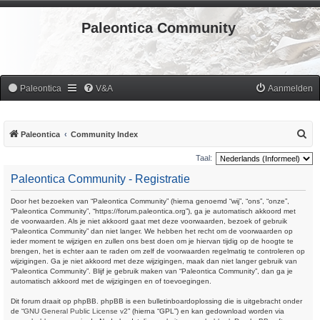
Paleontica Community
Paleontica
V&A
Aanmelden
Z
Paleontica
Community Index
o
Taal:
e
Paleontica Community - Registratie
k
Door het bezoeken van “Paleontica Community” (hierna genoemd “wij”, “ons”, “onze”,
“Paleontica Community”, “https://forum.paleontica.org”), ga je automatisch akkoord met
de voorwaarden. Als je niet akkoord gaat met deze voorwaarden, bezoek of gebruik
“Paleontica Community” dan niet langer. We hebben het recht om de voorwaarden op
ieder moment te wijzigen en zullen ons best doen om je hiervan tijdig op de hoogte te
brengen, het is echter aan te raden om zelf de voorwaarden regelmatig te controleren op
wijzigingen. Ga je niet akkoord met deze wijzigingen, maak dan niet langer gebruik van
“Paleontica Community”. Blijf je gebruik maken van “Paleontica Community”, dan ga je
automatisch akkoord met de wijzigingen en of toevoegingen.
Dit forum draait op phpBB. phpBB is een bulletinboardoplossing die is uitgebracht onder
de “
GNU General Public License v2
” (hierna “GPL”) en kan gedownload worden via