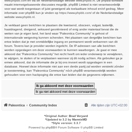
www.phpbb.com
en via de Nederlandstalige website
www.phpbb.nl
. De phpBB-software
maakt internetgebaseerde discussies mogelijk. phpBB Limited is niet verantwoordelijk
voor wat wordt toegestaan of juist geweigerd als toelaatbare inhoud en/of gedrag. Meer
informatie over phpBB kun je vinden op
https://www.phpbb.com/
of de Nederlandstalige
website
www.phpbb.nl
.
Je verklaart geen berichten te plaatsen die kwetsend, obsceen, vulgair, lasterlijk,
haatdragend, dreigend, seksueel georiënteerd of enig ander materiaal bevat die de
wetten van je eigen land, het land waar “Paleontica Community” is gehost of
internationale wetgeving kunnen schenden. Het plaatsen van dergelijke berichten kan
ertoe leiden dat je met onmiddellijke ingang en permanent wordt verbannen van dit
forum. Tevens kan je provider worden ingelicht. De IP-adressen van alle berichten
worden opgeslagen om deze voorwaarden te kunnen waarborgen. Je gaat er mee
akkoord dat “Paleontica Community” het recht heeft om ieder onderwerp te verwijderen,
te wijzigen, te sluiten of te verplaatsen wanneer zij dit nodig achten. Als gebruiker ga je
ermee akkoord, dat de informatie die je bij ons invoert wordt opgeslagen in een
database. Hoewel deze informatie niet aan een derde partij zal worden verstrekt zónder
je toestemming, kan “Paleontica Community” nóch phpBB verantwoordelijk worden
gehouden voor een hackpoging die ertoe kan leiden dat de gegevens vrijkomen.
Paleontica
Community Index
Alle tijden zijn
UTC+02:00
*
Original Author:
Brad Veryard
*
Updated to 3.2 by
MannixMD
*
Style version: 3.3.7
Powered by
phpBB
® Forum Software © phpBB Limited