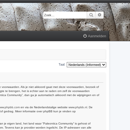
Zoek
Uitgebreid zoek
Aanmelden
Taal:
 de voorwaarden. Als je niet akkoord gaat met deze voorwaarden, bezoek of
gte te brengen, het is echter aan te raden om zelf de voorwaarden
eontica Community”, dan ga je automatisch akkoord met de wijzigingen en of
ww.phpbb.com
en via de Nederlandstalige website
www.phpbb.nl
. De
n/of gedrag. Meer informatie over phpBB kun je vinden op
van je eigen land, het land waar “Paleontica Community” is gehost of
m. Tevens kan je provider worden ingelicht. De IP-adressen van alle