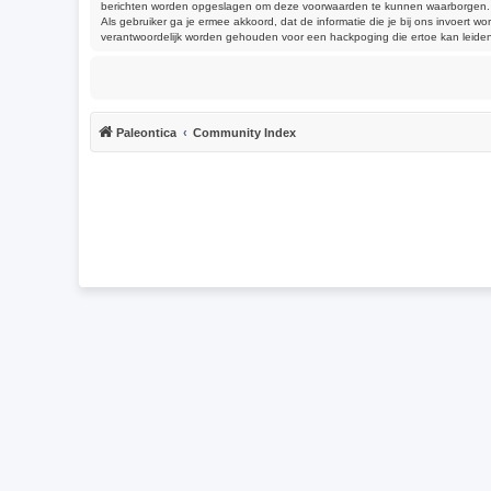
berichten worden opgeslagen om deze voorwaarden te kunnen waarborgen. Je g
Als gebruiker ga je ermee akkoord, dat de informatie die je bij ons invoert
verantwoordelijk worden gehouden voor een hackpoging die ertoe kan leide
Paleontica
Community Index