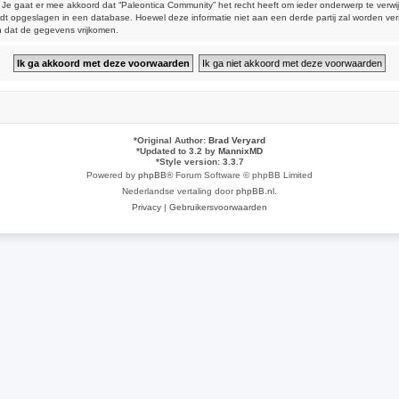
aat er mee akkoord dat “Paleontica Community” het recht heeft om ieder onderwerp te verwijderen
 wordt opgeslagen in een database. Hoewel deze informatie niet aan een derde partij zal worden 
n dat de gegevens vrijkomen.
*
Original Author:
Brad Veryard
*
Updated to 3.2 by
MannixMD
*
Style version: 3.3.7
Powered by
phpBB
® Forum Software © phpBB Limited
Nederlandse vertaling door
phpBB.nl
.
Privacy
|
Gebruikersvoorwaarden