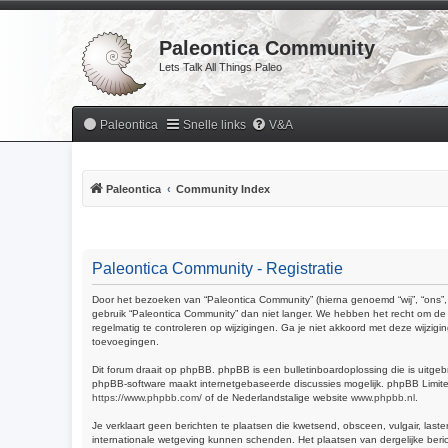
Paleontica Community
Lets Talk All Things Paleo
Paleontica
Snelle links
V&A
Paleontica
Community Index
Paleontica Community - Registratie
Door het bezoeken van “Paleontica Community” (hierna genoemd “wij”, “ons”, 
gebruik “Paleontica Community” dan niet langer. We hebben het recht om de 
regelmatig te controleren op wijzigingen. Ga je niet akkoord met deze wijzig
toevoegingen.
Dit forum draait op phpBB. phpBB is een bulletinboardoplossing die is uitgeb
phpBB-software maakt internetgebaseerde discussies mogelijk. phpBB Limited 
https://www.phpbb.com/
of de Nederlandstalige website
www.phpbb.nl
.
Je verklaart geen berichten te plaatsen die kwetsend, obsceen, vulgair, last
internationale wetgeving kunnen schenden. Het plaatsen van dergelijke beric