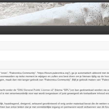
“onze”, “Paleontica Community”, “https://forum.paleontica.org”), ga je automatisch akkoord met
voorwaarden op ieder moment te wijzigen en zullen ons best doen om je hiervan tijdig op de hoo
ingen, maak dan niet langer gebruik van “Paleontica Community”. Blijf je gebruik maken van “Pal
racht onder de “
GNU General Public License v2
” (hierna “GPL”) en kan gedownload worden via
w
is niet verantwoordelijk voor wat wordt toegestaan of juist geweigerd als toelaatbare inhoud e
erlijk, haatdragend, dreigend, seksueel georiënteerd of enig ander materiaal bevat die de wetten 
hten kan ertoe leiden dat je met onmiddellijke ingang en permanent wordt verbannen van dit foru