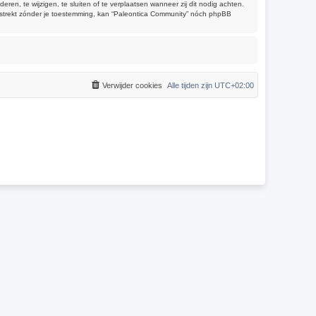
, te wijzigen, te sluiten of te verplaatsen wanneer zij dit nodig achten.
verstrekt zónder je toestemming, kan “Paleontica Community” nóch phpBB
Verwijder cookies
Alle tijden zijn
UTC+02:00