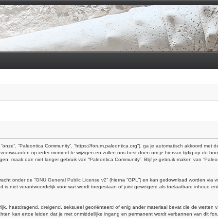
“onze”, “Paleontica Community”, “https://forum.paleontica.org”), ga je automatisch akkoord met
voorwaarden op ieder moment te wijzigen en zullen ons best doen om je hiervan tijdig op de hoo
ingen, maak dan niet langer gebruik van “Paleontica Community”. Blijf je gebruik maken van “Pal
racht onder de “
GNU General Public License v2
” (hierna “GPL”) en kan gedownload worden via
w
is niet verantwoordelijk voor wat wordt toegestaan of juist geweigerd als toelaatbare inhoud e
erlijk, haatdragend, dreigend, seksueel georiënteerd of enig ander materiaal bevat die de wetten 
hten kan ertoe leiden dat je met onmiddellijke ingang en permanent wordt verbannen van dit foru