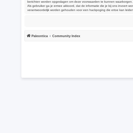
berichten worden opgeslagen om deze voorwaarden te kunnen waarborgen. Je g
Als gebruiker ga je ermee akkoord, dat de informatie die je bij ons invoert
verantwoordelijk worden gehouden voor een hackpoging die ertoe kan leide
Paleontica
Community Index