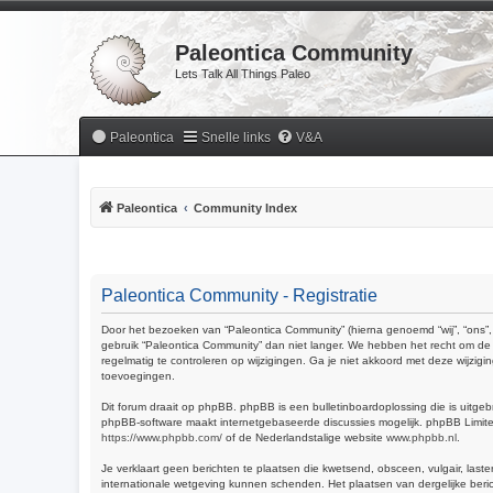
Paleontica Community
Lets Talk All Things Paleo
Paleontica
Snelle links
V&A
Paleontica
Community Index
Paleontica Community - Registratie
Door het bezoeken van “Paleontica Community” (hierna genoemd “wij”, “ons”, 
gebruik “Paleontica Community” dan niet langer. We hebben het recht om de 
regelmatig te controleren op wijzigingen. Ga je niet akkoord met deze wijzig
toevoegingen.
Dit forum draait op phpBB. phpBB is een bulletinboardoplossing die is uitgeb
phpBB-software maakt internetgebaseerde discussies mogelijk. phpBB Limited 
https://www.phpbb.com/
of de Nederlandstalige website
www.phpbb.nl
.
Je verklaart geen berichten te plaatsen die kwetsend, obsceen, vulgair, last
internationale wetgeving kunnen schenden. Het plaatsen van dergelijke beric