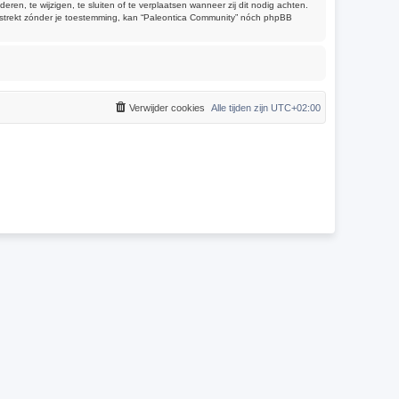
, te wijzigen, te sluiten of te verplaatsen wanneer zij dit nodig achten.
verstrekt zónder je toestemming, kan “Paleontica Community” nóch phpBB
Verwijder cookies
Alle tijden zijn
UTC+02:00