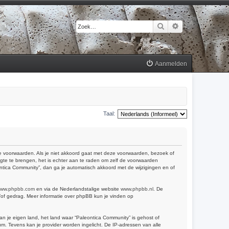
Zoek
Uitgebreid zoek
Aanmelden
Taal:
 de voorwaarden. Als je niet akkoord gaat met deze voorwaarden, bezoek of
gte te brengen, het is echter aan te raden om zelf de voorwaarden
eontica Community”, dan ga je automatisch akkoord met de wijzigingen en of
ww.phpbb.com
en via de Nederlandstalige website
www.phpbb.nl
. De
n/of gedrag. Meer informatie over phpBB kun je vinden op
van je eigen land, het land waar “Paleontica Community” is gehost of
m. Tevens kan je provider worden ingelicht. De IP-adressen van alle