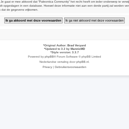
aat er mee akkoord dat “Paleontica Community” het recht heeft om ieder onderwerp te verwijderen
 wordt opgeslagen in een database. Hoewel deze informatie niet aan een derde partij zal worden 
n dat de gegevens vrijkomen.
*
Original Author:
Brad Veryard
*
Updated to 3.2 by
MannixMD
*
Style version: 3.3.7
Powered by
phpBB
® Forum Software © phpBB Limited
Nederlandse vertaling door
phpBB.nl
.
Privacy
|
Gebruikersvoorwaarden