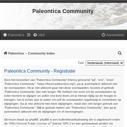
Paleontica Community
Paleontica
V&A
Aanmelden
Z
Paleontica
Community Index
o
Taal:
e
Paleontica Community - Registratie
k
Door het bezoeken van “Paleontica Community” (hierna genoemd “wij”, “ons”, “onze”,
“Paleontica Community”, “https://forum.paleontica.org”), ga je automatisch akkoord met
de voorwaarden. Als je niet akkoord gaat met deze voorwaarden, bezoek of gebruik
“Paleontica Community” dan niet langer. We hebben het recht om de voorwaarden op
ieder moment te wijzigen en zullen ons best doen om je hiervan tijdig op de hoogte te
brengen, het is echter aan te raden om zelf de voorwaarden regelmatig te controleren op
wijzigingen. Ga je niet akkoord met deze wijzigingen, maak dan niet langer gebruik van
“Paleontica Community”. Blijf je gebruik maken van “Paleontica Community”, dan ga je
automatisch akkoord met de wijzigingen en of toevoegingen.
Dit forum draait op phpBB. phpBB is een bulletinboardoplossing die is uitgebracht onder
de “
GNU General Public License v2
” (hierna “GPL”) en kan gedownload worden via