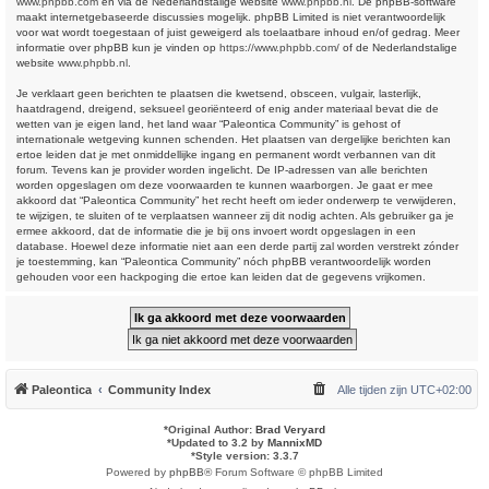
www.phpbb.com
en via de Nederlandstalige website
www.phpbb.nl
. De phpBB-software
maakt internetgebaseerde discussies mogelijk. phpBB Limited is niet verantwoordelijk
voor wat wordt toegestaan of juist geweigerd als toelaatbare inhoud en/of gedrag. Meer
informatie over phpBB kun je vinden op
https://www.phpbb.com/
of de Nederlandstalige
website
www.phpbb.nl
.
Je verklaart geen berichten te plaatsen die kwetsend, obsceen, vulgair, lasterlijk,
haatdragend, dreigend, seksueel georiënteerd of enig ander materiaal bevat die de
wetten van je eigen land, het land waar “Paleontica Community” is gehost of
internationale wetgeving kunnen schenden. Het plaatsen van dergelijke berichten kan
ertoe leiden dat je met onmiddellijke ingang en permanent wordt verbannen van dit
forum. Tevens kan je provider worden ingelicht. De IP-adressen van alle berichten
worden opgeslagen om deze voorwaarden te kunnen waarborgen. Je gaat er mee
akkoord dat “Paleontica Community” het recht heeft om ieder onderwerp te verwijderen,
te wijzigen, te sluiten of te verplaatsen wanneer zij dit nodig achten. Als gebruiker ga je
ermee akkoord, dat de informatie die je bij ons invoert wordt opgeslagen in een
database. Hoewel deze informatie niet aan een derde partij zal worden verstrekt zónder
je toestemming, kan “Paleontica Community” nóch phpBB verantwoordelijk worden
gehouden voor een hackpoging die ertoe kan leiden dat de gegevens vrijkomen.
Paleontica
Community Index
Alle tijden zijn
UTC+02:00
*
Original Author:
Brad Veryard
*
Updated to 3.2 by
MannixMD
*
Style version: 3.3.7
Powered by
phpBB
® Forum Software © phpBB Limited