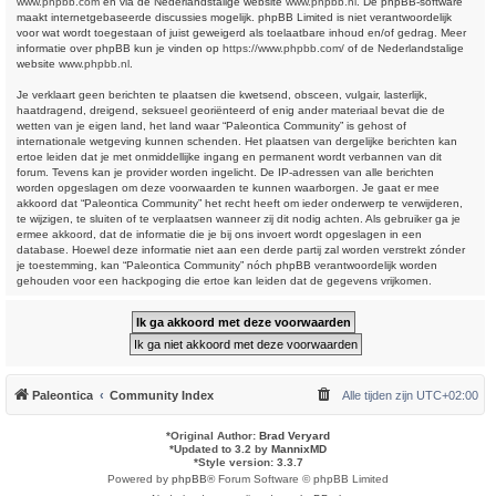
www.phpbb.com
en via de Nederlandstalige website
www.phpbb.nl
. De phpBB-software
maakt internetgebaseerde discussies mogelijk. phpBB Limited is niet verantwoordelijk
voor wat wordt toegestaan of juist geweigerd als toelaatbare inhoud en/of gedrag. Meer
informatie over phpBB kun je vinden op
https://www.phpbb.com/
of de Nederlandstalige
website
www.phpbb.nl
.
Je verklaart geen berichten te plaatsen die kwetsend, obsceen, vulgair, lasterlijk,
haatdragend, dreigend, seksueel georiënteerd of enig ander materiaal bevat die de
wetten van je eigen land, het land waar “Paleontica Community” is gehost of
internationale wetgeving kunnen schenden. Het plaatsen van dergelijke berichten kan
ertoe leiden dat je met onmiddellijke ingang en permanent wordt verbannen van dit
forum. Tevens kan je provider worden ingelicht. De IP-adressen van alle berichten
worden opgeslagen om deze voorwaarden te kunnen waarborgen. Je gaat er mee
akkoord dat “Paleontica Community” het recht heeft om ieder onderwerp te verwijderen,
te wijzigen, te sluiten of te verplaatsen wanneer zij dit nodig achten. Als gebruiker ga je
ermee akkoord, dat de informatie die je bij ons invoert wordt opgeslagen in een
database. Hoewel deze informatie niet aan een derde partij zal worden verstrekt zónder
je toestemming, kan “Paleontica Community” nóch phpBB verantwoordelijk worden
gehouden voor een hackpoging die ertoe kan leiden dat de gegevens vrijkomen.
Paleontica
Community Index
Alle tijden zijn
UTC+02:00
*
Original Author:
Brad Veryard
*
Updated to 3.2 by
MannixMD
*
Style version: 3.3.7
Powered by
phpBB
® Forum Software © phpBB Limited