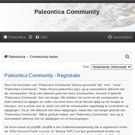
Paleontica Community
Paleontica
V&A
Aanmelden
Z
Paleontica
Community Index
o
Taal:
e
Paleontica Community - Registratie
k
Door het bezoeken van “Paleontica Community” (hierna genoemd “wij”, “ons”, “onze”,
“Paleontica Community”, “https://forum.paleontica.org”), ga je automatisch akkoord met
de voorwaarden. Als je niet akkoord gaat met deze voorwaarden, bezoek of gebruik
“Paleontica Community” dan niet langer. We hebben het recht om de voorwaarden op
ieder moment te wijzigen en zullen ons best doen om je hiervan tijdig op de hoogte te
brengen, het is echter aan te raden om zelf de voorwaarden regelmatig te controleren op
wijzigingen. Ga je niet akkoord met deze wijzigingen, maak dan niet langer gebruik van
“Paleontica Community”. Blijf je gebruik maken van “Paleontica Community”, dan ga je
automatisch akkoord met de wijzigingen en of toevoegingen.
Dit forum draait op phpBB. phpBB is een bulletinboardoplossing die is uitgebracht onder
de “
GNU General Public License v2
” (hierna “GPL”) en kan gedownload worden via