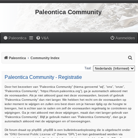
Paleontica Community
Paleontica
V&A
Aanmelden
Z
Paleontica
Community Index
o
Taal:
e
Paleontica Community - Registratie
k
Door het bezoeken van “Paleontica Community” (hierna genoemd “wij”, “ons”, “onze”,
“Paleontica Community”, “https://forum.paleontica.org”), ga je automatisch akkoord met
de voorwaarden. Als je niet akkoord gaat met deze voorwaarden, bezoek of gebruik
“Paleontica Community” dan niet langer. We hebben het recht om de voorwaarden op
ieder moment te wijzigen en zullen ons best doen om je hiervan tijdig op de hoogte te
brengen, het is echter aan te raden om zelf de voorwaarden regelmatig te controleren op
wijzigingen. Ga je niet akkoord met deze wijzigingen, maak dan niet langer gebruik van
“Paleontica Community”. Blijf je gebruik maken van “Paleontica Community”, dan ga je
automatisch akkoord met de wijzigingen en of toevoegingen.
Dit forum draait op phpBB. phpBB is een bulletinboardoplossing die is uitgebracht onder
de “
GNU General Public License v2
” (hierna “GPL”) en kan gedownload worden via