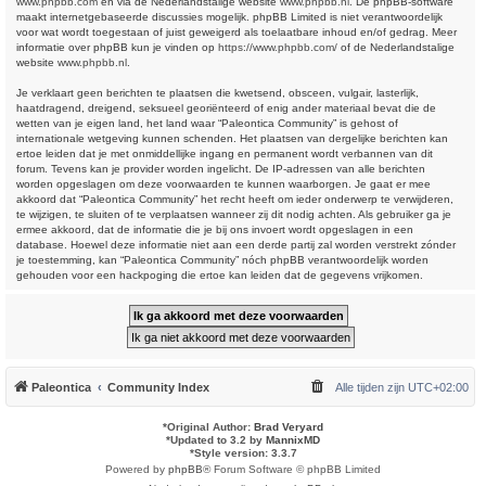
www.phpbb.com
en via de Nederlandstalige website
www.phpbb.nl
. De phpBB-software
maakt internetgebaseerde discussies mogelijk. phpBB Limited is niet verantwoordelijk
voor wat wordt toegestaan of juist geweigerd als toelaatbare inhoud en/of gedrag. Meer
informatie over phpBB kun je vinden op
https://www.phpbb.com/
of de Nederlandstalige
website
www.phpbb.nl
.
Je verklaart geen berichten te plaatsen die kwetsend, obsceen, vulgair, lasterlijk,
haatdragend, dreigend, seksueel georiënteerd of enig ander materiaal bevat die de
wetten van je eigen land, het land waar “Paleontica Community” is gehost of
internationale wetgeving kunnen schenden. Het plaatsen van dergelijke berichten kan
ertoe leiden dat je met onmiddellijke ingang en permanent wordt verbannen van dit
forum. Tevens kan je provider worden ingelicht. De IP-adressen van alle berichten
worden opgeslagen om deze voorwaarden te kunnen waarborgen. Je gaat er mee
akkoord dat “Paleontica Community” het recht heeft om ieder onderwerp te verwijderen,
te wijzigen, te sluiten of te verplaatsen wanneer zij dit nodig achten. Als gebruiker ga je
ermee akkoord, dat de informatie die je bij ons invoert wordt opgeslagen in een
database. Hoewel deze informatie niet aan een derde partij zal worden verstrekt zónder
je toestemming, kan “Paleontica Community” nóch phpBB verantwoordelijk worden
gehouden voor een hackpoging die ertoe kan leiden dat de gegevens vrijkomen.
Paleontica
Community Index
Alle tijden zijn
UTC+02:00
*
Original Author:
Brad Veryard
*
Updated to 3.2 by
MannixMD
*
Style version: 3.3.7
Powered by
phpBB
® Forum Software © phpBB Limited