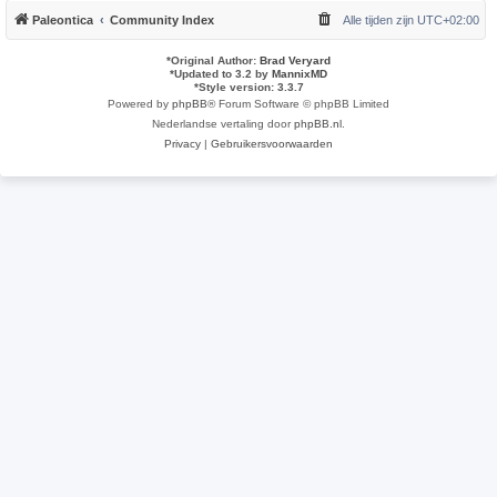
Paleontica
Community Index
Alle tijden zijn
UTC+02:00
*
Original Author:
Brad Veryard
*
Updated to 3.2 by
MannixMD
*
Style version: 3.3.7
Powered by
phpBB
® Forum Software © phpBB Limited
Nederlandse vertaling door
phpBB.nl
.
Privacy
|
Gebruikersvoorwaarden