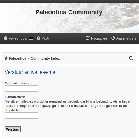
Paleontica Community
Paleontica
V&A
Registreer
Aanmelden
Z
Paleontica
Community Index
o
Verstuur activatie-e-mail
e
k
Gebruikersnaam:
E-mailadres:
Met dit e-mailadres wordt het e-mailadres bedoeld dat bij ons bekend is. Als je het e-
mailadres nog nooit hebt gewijzigd, is dit het e-mailadres dat je hebt gebruikt bij de
registratie.