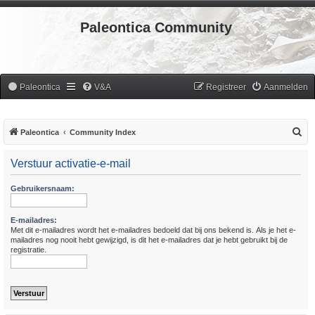
Paleontica Community
Paleontica
V&A
Registreer
Aanmelden
Z
Paleontica
Community Index
o
Verstuur activatie-e-mail
e
k
Gebruikersnaam:
E-mailadres:
Met dit e-mailadres wordt het e-mailadres bedoeld dat bij ons bekend is. Als je het e-
mailadres nog nooit hebt gewijzigd, is dit het e-mailadres dat je hebt gebruikt bij de
registratie.