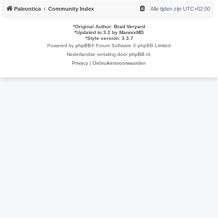
Paleontica
Community Index
Alle tijden zijn
UTC+02:00
*
Original Author:
Brad Veryard
*
Updated to 3.2 by
MannixMD
*
Style version: 3.3.7
Powered by
phpBB
® Forum Software © phpBB Limited
Nederlandse vertaling door
phpBB.nl
.
Privacy
|
Gebruikersvoorwaarden