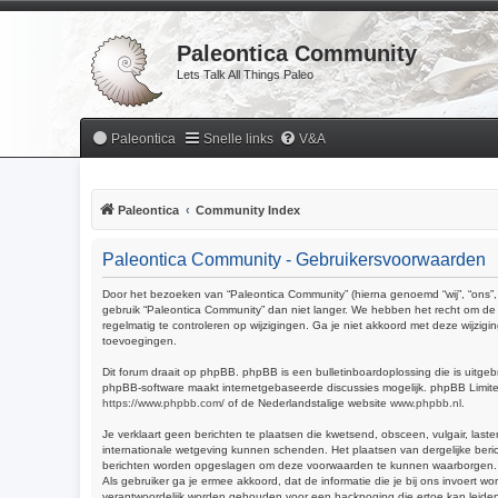
Paleontica Community
Lets Talk All Things Paleo
Paleontica
Snelle links
V&A
Paleontica
Community Index
Paleontica Community - Gebruikersvoorwaarden
Door het bezoeken van “Paleontica Community” (hierna genoemd “wij”, “ons”, 
gebruik “Paleontica Community” dan niet langer. We hebben het recht om de 
regelmatig te controleren op wijzigingen. Ga je niet akkoord met deze wijzig
toevoegingen.
Dit forum draait op phpBB. phpBB is een bulletinboardoplossing die is uitgeb
phpBB-software maakt internetgebaseerde discussies mogelijk. phpBB Limited 
https://www.phpbb.com/
of de Nederlandstalige website
www.phpbb.nl
.
Je verklaart geen berichten te plaatsen die kwetsend, obsceen, vulgair, last
internationale wetgeving kunnen schenden. Het plaatsen van dergelijke beric
berichten worden opgeslagen om deze voorwaarden te kunnen waarborgen. Je g
Als gebruiker ga je ermee akkoord, dat de informatie die je bij ons invoert
verantwoordelijk worden gehouden voor een hackpoging die ertoe kan leide