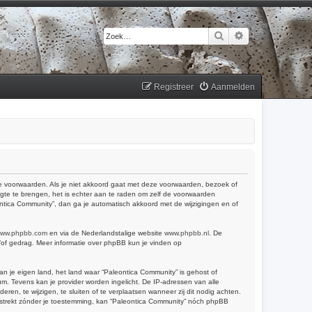
Zoek
Uitgebreid zoek
Registreer
Aanmelden
 de voorwaarden. Als je niet akkoord gaat met deze voorwaarden, bezoek of
gte te brengen, het is echter aan te raden om zelf de voorwaarden
eontica Community”, dan ga je automatisch akkoord met de wijzigingen en of
ww.phpbb.com
en via de Nederlandstalige website
www.phpbb.nl
. De
n/of gedrag. Meer informatie over phpBB kun je vinden op
van je eigen land, het land waar “Paleontica Community” is gehost of
m. Tevens kan je provider worden ingelicht. De IP-adressen van alle
, te wijzigen, te sluiten of te verplaatsen wanneer zij dit nodig achten.
verstrekt zónder je toestemming, kan “Paleontica Community” nóch phpBB