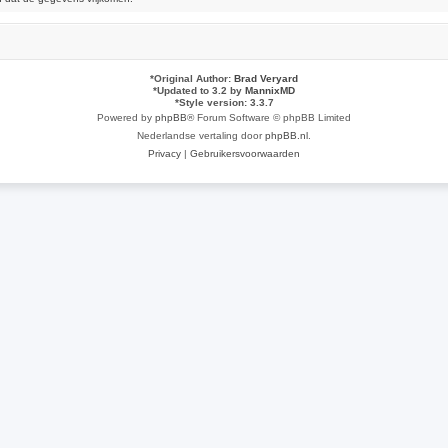
*
Original Author:
Brad Veryard
*
Updated to 3.2 by
MannixMD
*
Style version: 3.3.7
Powered by
phpBB
® Forum Software © phpBB Limited
Nederlandse vertaling door
phpBB.nl
.
Privacy
|
Gebruikersvoorwaarden