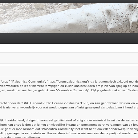
“onze”, “Paleontica Community”, “https://forum.paleontica.org”), ga je automatisch akkoord met
voorwaarden op ieder moment te wijzigen en zullen ons best doen om je hiervan tijdig op de hoo
ingen, maak dan niet langer gebruik van “Paleontica Community”. Blijf je gebruik maken van “Pal
racht onder de “
GNU General Public License v2
” (hierna “GPL”) en kan gedownload worden via
w
is niet verantwoordelijk voor wat wordt toegestaan of juist geweigerd als toelaatbare inhoud e
erlijk, haatdragend, dreigend, seksueel georiënteerd of enig ander materiaal bevat die de wetten 
hten kan ertoe leiden dat je met onmiddellijke ingang en permanent wordt verbannen van dit foru
aat er mee akkoord dat “Paleontica Community” het recht heeft om ieder onderwerp te verwijderen
 wordt opgeslagen in een database. Hoewel deze informatie niet aan een derde partij zal worden 
n dat de gegevens vrijkomen.