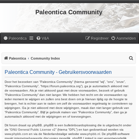
Paleontica Community
Paleontica
V&A
Registreer
Aanmelden
Z
Paleontica
Community Index
o
Paleontica Community - Gebruikersvoorwaarden
e
k
Door het bezoeken van “Paleontica Community” (hierna genoemd “wij”, “ons”, “onze”,
“Paleontica Community”, “https://forum.paleontica.org”), ga je automatisch akkoord met
de voorwaarden. Als je niet akkoord gaat met deze voorwaarden, bezoek of gebruik
“Paleontica Community” dan niet langer. We hebben het recht om de voorwaarden op
ieder moment te wijzigen en zullen ons best doen om je hiervan tijdig op de hoogte te
brengen, het is echter aan te raden om zelf de voorwaarden regelmatig te controleren op
wijzigingen. Ga je niet akkoord met deze wijzigingen, maak dan niet langer gebruik van
“Paleontica Community”. Blijf je gebruik maken van “Paleontica Community”, dan ga je
automatisch akkoord met de wijzigingen en of toevoegingen.
Dit forum draait op phpBB. phpBB is een bulletinboardoplossing die is uitgebracht onder
de “
GNU General Public License v2
” (hierna “GPL”) en kan gedownload worden via
www.phpbb.com
en via de Nederlandstalige website
www.phpbb.nl
. De phpBB-software
maakt internetgebaseerde discussies mogelijk. phpBB Limited is niet verantwoordelijk