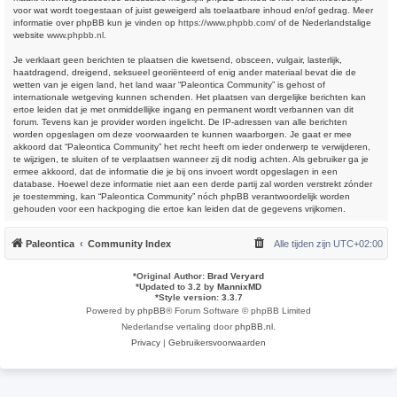
voor wat wordt toegestaan of juist geweigerd als toelaatbare inhoud en/of gedrag. Meer
informatie over phpBB kun je vinden op
https://www.phpbb.com/
of de Nederlandstalige
website
www.phpbb.nl
.
Je verklaart geen berichten te plaatsen die kwetsend, obsceen, vulgair, lasterlijk,
haatdragend, dreigend, seksueel georiënteerd of enig ander materiaal bevat die de
wetten van je eigen land, het land waar “Paleontica Community” is gehost of
internationale wetgeving kunnen schenden. Het plaatsen van dergelijke berichten kan
ertoe leiden dat je met onmiddellijke ingang en permanent wordt verbannen van dit
forum. Tevens kan je provider worden ingelicht. De IP-adressen van alle berichten
worden opgeslagen om deze voorwaarden te kunnen waarborgen. Je gaat er mee
akkoord dat “Paleontica Community” het recht heeft om ieder onderwerp te verwijderen,
te wijzigen, te sluiten of te verplaatsen wanneer zij dit nodig achten. Als gebruiker ga je
ermee akkoord, dat de informatie die je bij ons invoert wordt opgeslagen in een
database. Hoewel deze informatie niet aan een derde partij zal worden verstrekt zónder
je toestemming, kan “Paleontica Community” nóch phpBB verantwoordelijk worden
gehouden voor een hackpoging die ertoe kan leiden dat de gegevens vrijkomen.
Paleontica
Community Index
Alle tijden zijn
UTC+02:00
*
Original Author:
Brad Veryard
*
Updated to 3.2 by
MannixMD
*
Style version: 3.3.7
Powered by
phpBB
® Forum Software © phpBB Limited
Nederlandse vertaling door
phpBB.nl
.
Privacy
|
Gebruikersvoorwaarden