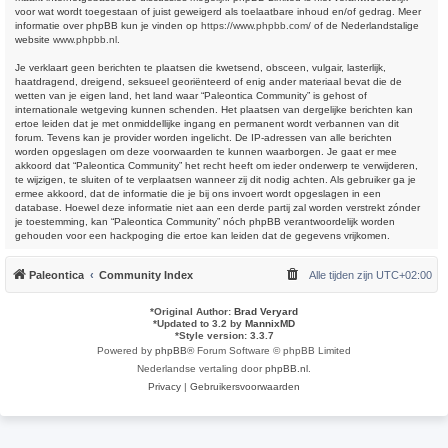
voor wat wordt toegestaan of juist geweigerd als toelaatbare inhoud en/of gedrag. Meer
informatie over phpBB kun je vinden op
https://www.phpbb.com/
of de Nederlandstalige
website
www.phpbb.nl
.
Je verklaart geen berichten te plaatsen die kwetsend, obsceen, vulgair, lasterlijk,
haatdragend, dreigend, seksueel georiënteerd of enig ander materiaal bevat die de
wetten van je eigen land, het land waar “Paleontica Community” is gehost of
internationale wetgeving kunnen schenden. Het plaatsen van dergelijke berichten kan
ertoe leiden dat je met onmiddellijke ingang en permanent wordt verbannen van dit
forum. Tevens kan je provider worden ingelicht. De IP-adressen van alle berichten
worden opgeslagen om deze voorwaarden te kunnen waarborgen. Je gaat er mee
akkoord dat “Paleontica Community” het recht heeft om ieder onderwerp te verwijderen,
te wijzigen, te sluiten of te verplaatsen wanneer zij dit nodig achten. Als gebruiker ga je
ermee akkoord, dat de informatie die je bij ons invoert wordt opgeslagen in een
database. Hoewel deze informatie niet aan een derde partij zal worden verstrekt zónder
je toestemming, kan “Paleontica Community” nóch phpBB verantwoordelijk worden
gehouden voor een hackpoging die ertoe kan leiden dat de gegevens vrijkomen.
Paleontica
Community Index
Alle tijden zijn
UTC+02:00
*
Original Author:
Brad Veryard
*
Updated to 3.2 by
MannixMD
*
Style version: 3.3.7
Powered by
phpBB
® Forum Software © phpBB Limited
Nederlandse vertaling door
phpBB.nl
.
Privacy
|
Gebruikersvoorwaarden