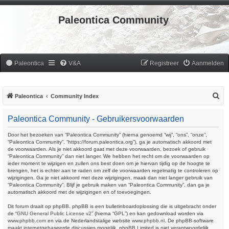
Paleontica Community
Paleontica
V&A
Registreer
Aanmelden
Z
Paleontica
Community Index
o
Paleontica Community - Gebruikersvoorwaarden
e
k
Door het bezoeken van “Paleontica Community” (hierna genoemd “wij”, “ons”, “onze”,
“Paleontica Community”, “https://forum.paleontica.org”), ga je automatisch akkoord met
de voorwaarden. Als je niet akkoord gaat met deze voorwaarden, bezoek of gebruik
“Paleontica Community” dan niet langer. We hebben het recht om de voorwaarden op
ieder moment te wijzigen en zullen ons best doen om je hiervan tijdig op de hoogte te
brengen, het is echter aan te raden om zelf de voorwaarden regelmatig te controleren op
wijzigingen. Ga je niet akkoord met deze wijzigingen, maak dan niet langer gebruik van
“Paleontica Community”. Blijf je gebruik maken van “Paleontica Community”, dan ga je
automatisch akkoord met de wijzigingen en of toevoegingen.
Dit forum draait op phpBB. phpBB is een bulletinboardoplossing die is uitgebracht onder
de “
GNU General Public License v2
” (hierna “GPL”) en kan gedownload worden via
www.phpbb.com
en via de Nederlandstalige website
www.phpbb.nl
. De phpBB-software
maakt internetgebaseerde discussies mogelijk. phpBB Limited is niet verantwoordelijk