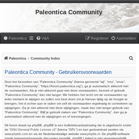
Paleontica Community
Paleontica
V&A
Registreer
Aanmelden
Z
Paleontica
Community Index
o
Paleontica Community - Gebruikersvoorwaarden
e
k
Door het bezoeken van “Paleontica Community” (hierna genoemd “wij”, “ons”, “onze”,
“Paleontica Community”, “https://forum.paleontica.org”), ga je automatisch akkoord met
de voorwaarden. Als je niet akkoord gaat met deze voorwaarden, bezoek of gebruik
“Paleontica Community” dan niet langer. We hebben het recht om de voorwaarden op
ieder moment te wijzigen en zullen ons best doen om je hiervan tijdig op de hoogte te
brengen, het is echter aan te raden om zelf de voorwaarden regelmatig te controleren op
wijzigingen. Ga je niet akkoord met deze wijzigingen, maak dan niet langer gebruik van
“Paleontica Community”. Blijf je gebruik maken van “Paleontica Community”, dan ga je
automatisch akkoord met de wijzigingen en of toevoegingen.
Dit forum draait op phpBB. phpBB is een bulletinboardoplossing die is uitgebracht onder
de “
GNU General Public License v2
” (hierna “GPL”) en kan gedownload worden via
www.phpbb.com
en via de Nederlandstalige website
www.phpbb.nl
. De phpBB-software
maakt internetgebaseerde discussies mogelijk. phpBB Limited is niet verantwoordelijk