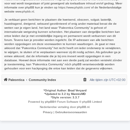
voor wat wordt toegestaan of juist geweigerd als toelaatbare inhoud en/of gedrag. Meer
informatie over phpBB kun je vinden op
https://www.phpbb.com/
of de Nederlandstalige
website
www.phpbb.nl
.
Je verklaart geen berichten te plaatsen die kwetsend, obsceen, vulgair, lasterlijk,
haatdragend, dreigend, seksueel georiënteerd of enig ander materiaal bevat die de
wetten van je eigen land, het land waar “Paleontica Community” is gehost of
internationale wetgeving kunnen schenden. Het plaatsen van dergelijke berichten kan
ertoe leiden dat je met onmiddellijke ingang en permanent wordt verbannen van dit
forum. Tevens kan je provider worden ingelicht. De IP-adressen van alle berichten
worden opgeslagen om deze voorwaarden te kunnen waarborgen. Je gaat er mee
akkoord dat “Paleontica Community” het recht heeft om ieder onderwerp te verwijderen,
te wijzigen, te sluiten of te verplaatsen wanneer zij dit nodig achten. Als gebruiker ga je
ermee akkoord, dat de informatie die je bij ons invoert wordt opgeslagen in een
database. Hoewel deze informatie niet aan een derde partij zal worden verstrekt zónder
je toestemming, kan “Paleontica Community” nóch phpBB verantwoordelijk worden
gehouden voor een hackpoging die ertoe kan leiden dat de gegevens vrijkomen.
Paleontica
Community Index
Alle tijden zijn
UTC+02:00
*
Original Author:
Brad Veryard
*
Updated to 3.2 by
MannixMD
*
Style version: 3.3.7
Powered by
phpBB
® Forum Software © phpBB Limited
Nederlandse vertaling door
phpBB.nl
.
Privacy
|
Gebruikersvoorwaarden