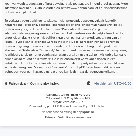
voor wat wordt toegestaan of juist geweigerd als toelaatbare inhoud en/of gedrag. Meer
informatie over phpBB kun je vinden op
https://www.phpbb.com/
of de Nederlandstalige
website
www.phpbb.nl
.
Je verklaart geen berichten te plaatsen die kwetsend, obsceen, vulgair, lasterlijk,
haatdragend, dreigend, seksueel georiënteerd of enig ander materiaal bevat die de
wetten van je eigen land, het land waar “Paleontica Community” is gehost of
internationale wetgeving kunnen schenden. Het plaatsen van dergelijke berichten kan
ertoe leiden dat je met onmiddellijke ingang en permanent wordt verbannen van dit
forum. Tevens kan je provider worden ingelicht. De IP-adressen van alle berichten
worden opgeslagen om deze voorwaarden te kunnen waarborgen. Je gaat er mee
akkoord dat “Paleontica Community” het recht heeft om ieder onderwerp te verwijderen,
te wijzigen, te sluiten of te verplaatsen wanneer zij dit nodig achten. Als gebruiker ga je
ermee akkoord, dat de informatie die je bij ons invoert wordt opgeslagen in een
database. Hoewel deze informatie niet aan een derde partij zal worden verstrekt zónder
je toestemming, kan “Paleontica Community” nóch phpBB verantwoordelijk worden
gehouden voor een hackpoging die ertoe kan leiden dat de gegevens vrijkomen.
Paleontica
Community Index
Alle tijden zijn
UTC+02:00
*
Original Author:
Brad Veryard
*
Updated to 3.2 by
MannixMD
*
Style version: 3.3.7
Powered by
phpBB
® Forum Software © phpBB Limited
Nederlandse vertaling door
phpBB.nl
.
Privacy
|
Gebruikersvoorwaarden