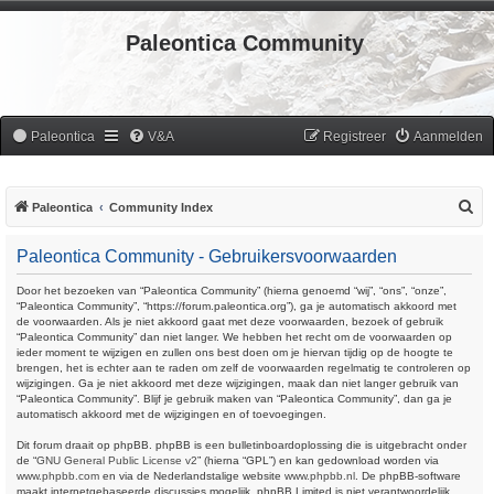
Paleontica Community
Paleontica
V&A
Registreer
Aanmelden
Z
Paleontica
Community Index
o
Paleontica Community - Gebruikersvoorwaarden
e
k
Door het bezoeken van “Paleontica Community” (hierna genoemd “wij”, “ons”, “onze”,
“Paleontica Community”, “https://forum.paleontica.org”), ga je automatisch akkoord met
de voorwaarden. Als je niet akkoord gaat met deze voorwaarden, bezoek of gebruik
“Paleontica Community” dan niet langer. We hebben het recht om de voorwaarden op
ieder moment te wijzigen en zullen ons best doen om je hiervan tijdig op de hoogte te
brengen, het is echter aan te raden om zelf de voorwaarden regelmatig te controleren op
wijzigingen. Ga je niet akkoord met deze wijzigingen, maak dan niet langer gebruik van
“Paleontica Community”. Blijf je gebruik maken van “Paleontica Community”, dan ga je
automatisch akkoord met de wijzigingen en of toevoegingen.
Dit forum draait op phpBB. phpBB is een bulletinboardoplossing die is uitgebracht onder
de “
GNU General Public License v2
” (hierna “GPL”) en kan gedownload worden via
www.phpbb.com
en via de Nederlandstalige website
www.phpbb.nl
. De phpBB-software
maakt internetgebaseerde discussies mogelijk. phpBB Limited is niet verantwoordelijk