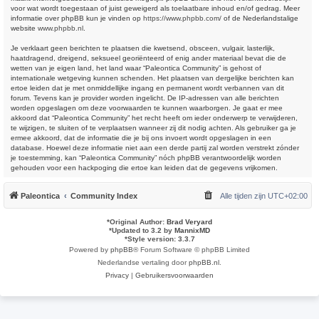
voor wat wordt toegestaan of juist geweigerd als toelaatbare inhoud en/of gedrag. Meer
informatie over phpBB kun je vinden op
https://www.phpbb.com/
of de Nederlandstalige
website
www.phpbb.nl
.
Je verklaart geen berichten te plaatsen die kwetsend, obsceen, vulgair, lasterlijk,
haatdragend, dreigend, seksueel georiënteerd of enig ander materiaal bevat die de
wetten van je eigen land, het land waar “Paleontica Community” is gehost of
internationale wetgeving kunnen schenden. Het plaatsen van dergelijke berichten kan
ertoe leiden dat je met onmiddellijke ingang en permanent wordt verbannen van dit
forum. Tevens kan je provider worden ingelicht. De IP-adressen van alle berichten
worden opgeslagen om deze voorwaarden te kunnen waarborgen. Je gaat er mee
akkoord dat “Paleontica Community” het recht heeft om ieder onderwerp te verwijderen,
te wijzigen, te sluiten of te verplaatsen wanneer zij dit nodig achten. Als gebruiker ga je
ermee akkoord, dat de informatie die je bij ons invoert wordt opgeslagen in een
database. Hoewel deze informatie niet aan een derde partij zal worden verstrekt zónder
je toestemming, kan “Paleontica Community” nóch phpBB verantwoordelijk worden
gehouden voor een hackpoging die ertoe kan leiden dat de gegevens vrijkomen.
Paleontica
Community Index
Alle tijden zijn
UTC+02:00
*
Original Author:
Brad Veryard
*
Updated to 3.2 by
MannixMD
*
Style version: 3.3.7
Powered by
phpBB
® Forum Software © phpBB Limited
Nederlandse vertaling door
phpBB.nl
.
Privacy
|
Gebruikersvoorwaarden