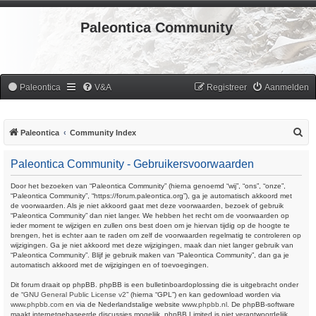
Paleontica Community
Paleontica
V&A
Registreer
Aanmelden
Z
Paleontica
Community Index
o
Paleontica Community - Gebruikersvoorwaarden
e
k
Door het bezoeken van “Paleontica Community” (hierna genoemd “wij”, “ons”, “onze”,
“Paleontica Community”, “https://forum.paleontica.org”), ga je automatisch akkoord met
de voorwaarden. Als je niet akkoord gaat met deze voorwaarden, bezoek of gebruik
“Paleontica Community” dan niet langer. We hebben het recht om de voorwaarden op
ieder moment te wijzigen en zullen ons best doen om je hiervan tijdig op de hoogte te
brengen, het is echter aan te raden om zelf de voorwaarden regelmatig te controleren op
wijzigingen. Ga je niet akkoord met deze wijzigingen, maak dan niet langer gebruik van
“Paleontica Community”. Blijf je gebruik maken van “Paleontica Community”, dan ga je
automatisch akkoord met de wijzigingen en of toevoegingen.
Dit forum draait op phpBB. phpBB is een bulletinboardoplossing die is uitgebracht onder
de “
GNU General Public License v2
” (hierna “GPL”) en kan gedownload worden via
www.phpbb.com
en via de Nederlandstalige website
www.phpbb.nl
. De phpBB-software
maakt internetgebaseerde discussies mogelijk. phpBB Limited is niet verantwoordelijk