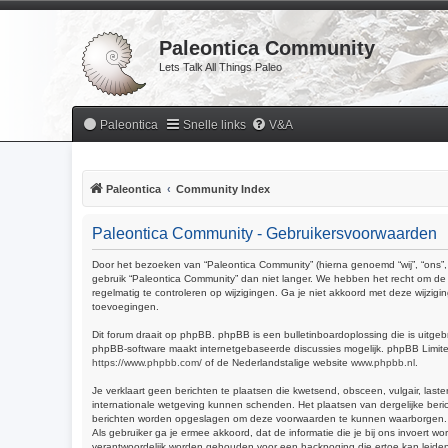
Paleontica Community
Lets Talk All Things Paleo
Paleontica
Snelle links
V&A
Paleontica
Community Index
Paleontica Community - Gebruikersvoorwaarden
Door het bezoeken van “Paleontica Community” (hierna genoemd “wij”, “ons”, 
gebruik “Paleontica Community” dan niet langer. We hebben het recht om de 
regelmatig te controleren op wijzigingen. Ga je niet akkoord met deze wijzig
toevoegingen.
Dit forum draait op phpBB. phpBB is een bulletinboardoplossing die is uitgeb
phpBB-software maakt internetgebaseerde discussies mogelijk. phpBB Limited 
https://www.phpbb.com/
of de Nederlandstalige website
www.phpbb.nl
.
Je verklaart geen berichten te plaatsen die kwetsend, obsceen, vulgair, last
internationale wetgeving kunnen schenden. Het plaatsen van dergelijke beric
berichten worden opgeslagen om deze voorwaarden te kunnen waarborgen. Je g
Als gebruiker ga je ermee akkoord, dat de informatie die je bij ons invoert
verantwoordelijk worden gehouden voor een hackpoging die ertoe kan leide