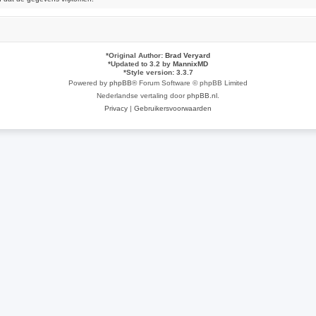
*
Original Author:
Brad Veryard
*
Updated to 3.2 by
MannixMD
*
Style version: 3.3.7
Powered by
phpBB
® Forum Software © phpBB Limited
Nederlandse vertaling door
phpBB.nl
.
Privacy
|
Gebruikersvoorwaarden