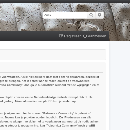
Zoek
Uitgebreid zoek
Registreer
Aanmelden
 de voorwaarden. Als je niet akkoord gaat met deze voorwaarden, bezoek of
gte te brengen, het is echter aan te raden om zelf de voorwaarden
eontica Community”, dan ga je automatisch akkoord met de wijzigingen en of
ww.phpbb.com
en via de Nederlandstalige website
www.phpbb.nl
. De
n/of gedrag. Meer informatie over phpBB kun je vinden op
van je eigen land, het land waar “Paleontica Community” is gehost of
m. Tevens kan je provider worden ingelicht. De IP-adressen van alle
, te wijzigen, te sluiten of te verplaatsen wanneer zij dit nodig achten.
verstrekt zónder je toestemming, kan “Paleontica Community” nóch phpBB