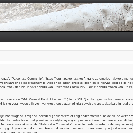
“onze”, “Paleontica Community”, “https://forum.paleontica.org”), ga je automatisch akkoord met
voorwaarden op ieder moment te wijzigen en zullen ons best doen om je hiervan tijdig op de hoo
ingen, maak dan niet langer gebruik van “Paleontica Community”. Blijf je gebruik maken van “Pal
racht onder de “
GNU General Public License v2
” (hierna “GPL”) en kan gedownload worden via
w
is niet verantwoordelijk voor wat wordt toegestaan of juist geweigerd als toelaatbare inhoud e
erlijk, haatdragend, dreigend, seksueel georiënteerd of enig ander materiaal bevat die de wetten 
hten kan ertoe leiden dat je met onmiddellijke ingang en permanent wordt verbannen van dit foru
aat er mee akkoord dat “Paleontica Community” het recht heeft om ieder onderwerp te verwijderen
 wordt opgeslagen in een database. Hoewel deze informatie niet aan een derde partij zal worden 
n dat de gegevens vrijkomen.