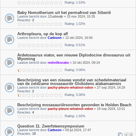
Rating: 1.53%
Baby Homotherium uit het permafrost van Siberië
Laatste bericht door
JZuidewijk
«
15 nov 2024, 15:35
Reacties:
2
Rating: 1.02%
Arthropleura, op de kop af!
Laatste bericht door
Carboon
«
12 okt 2024, 16:56
Rating: 0.51%
Ardetosaurus viator, een nieuwe Diplodocine dinosaurus uit
Wyoming
Laatste bericht door
redmilksnake
«
10 okt 2024, 09:19
Rating: 3.06%
Beschrijving van een nieuwe vondst van schedelmateriaal
van de zeldzame mosasauriër Globidens alabamaensis
Laatste bericht door
pachy-pleuro-whatnot-odon
«
27 sep 2024, 14:29
Reacties:
2
Rating: 3.06%
Beschrijving mosasauriërsoorten gevonden te Holden Beach
Laatste bericht door
pachy-pleuro-whatnot-odon
«
19 sep 2024, 13:01
Reacties:
4
Rating: 1.02%
Question 11. Zwerfsteensymposium
Laatste bericht door
Carboon
«
09 jul 2024, 17:47
Reacties:
10
1
2