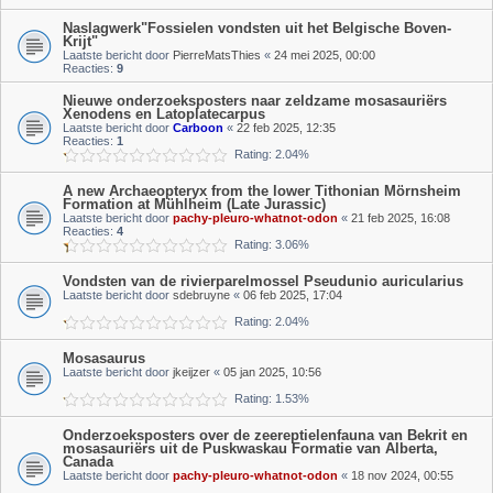
Naslagwerk"Fossielen vondsten uit het Belgische Boven-
Krijt"
Laatste bericht door
PierreMatsThies
«
24 mei 2025, 00:00
Reacties:
9
Nieuwe onderzoeksposters naar zeldzame mosasauriërs
Xenodens en Latoplatecarpus
Laatste bericht door
Carboon
«
22 feb 2025, 12:35
Reacties:
1
Rating: 2.04%
A new Archaeopteryx from the lower Tithonian Mörnsheim
Formation at Mühlheim (Late Jurassic)
Laatste bericht door
pachy-pleuro-whatnot-odon
«
21 feb 2025, 16:08
Reacties:
4
Rating: 3.06%
Vondsten van de rivierparelmossel Pseudunio auricularius
Laatste bericht door
sdebruyne
«
06 feb 2025, 17:04
Rating: 2.04%
Mosasaurus
Laatste bericht door
jkeijzer
«
05 jan 2025, 10:56
Rating: 1.53%
Onderzoeksposters over de zeereptielenfauna van Bekrit en
mosasauriërs uit de Puskwaskau Formatie van Alberta,
Canada
Laatste bericht door
pachy-pleuro-whatnot-odon
«
18 nov 2024, 00:55