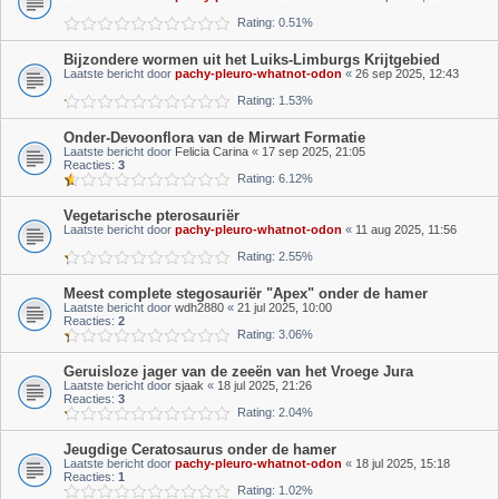
Rating: 0.51%
Bijzondere wormen uit het Luiks-Limburgs Krijtgebied
Laatste bericht door
pachy-pleuro-whatnot-odon
«
26 sep 2025, 12:43
Rating: 1.53%
Onder-Devoonflora van de Mirwart Formatie
Laatste bericht door
Felicia Carina
«
17 sep 2025, 21:05
Reacties:
3
Rating: 6.12%
Vegetarische pterosauriër
Laatste bericht door
pachy-pleuro-whatnot-odon
«
11 aug 2025, 11:56
Rating: 2.55%
Meest complete stegosauriër "Apex" onder de hamer
Laatste bericht door
wdh2880
«
21 jul 2025, 10:00
Reacties:
2
Rating: 3.06%
Geruisloze jager van de zeeën van het Vroege Jura
Laatste bericht door
sjaak
«
18 jul 2025, 21:26
Reacties:
3
Rating: 2.04%
Jeugdige Ceratosaurus onder de hamer
Laatste bericht door
pachy-pleuro-whatnot-odon
«
18 jul 2025, 15:18
Reacties:
1
Rating: 1.02%