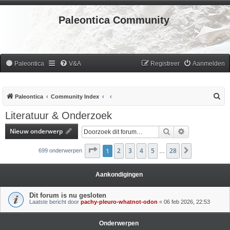
Paleontica Community
Paleontica
V&A
Registreer
Aanmelden
Z
Paleontica
Community Index
o
Literatuur & Onderzoek
e
Nieuw onderwerp
Zoek
Uitgebreid zoe
k
Pagina
1
2
1
van
3
28
4
5
28
Volgende
699 onderwerpen
…
Aankondigingen
Dit forum is nu gesloten
Laatste bericht door
pachy-pleuro-whatnot-odon
«
06 feb 2026, 22:53
Onderwerpen