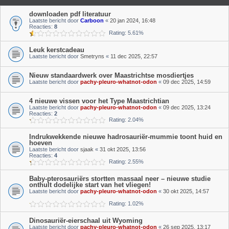
downloaden pdf literatuur
Laatste bericht door
Carboon
«
20 jan 2024, 16:48
Reacties:
8
Rating: 5.61%
Leuk kerstcadeau
Laatste bericht door
Smetryns
«
11 dec 2025, 22:57
Nieuw standaardwerk over Maastrichtse mosdiertjes
Laatste bericht door
pachy-pleuro-whatnot-odon
«
09 dec 2025, 14:59
4 nieuwe vissen voor het Type Maastrichtian
Laatste bericht door
pachy-pleuro-whatnot-odon
«
09 dec 2025, 13:24
Reacties:
2
Rating: 2.04%
Indrukwekkende nieuwe hadrosauriër-mummie toont huid en
hoeven
Laatste bericht door
sjaak
«
31 okt 2025, 13:56
Reacties:
4
Rating: 2.55%
Baby-pterosauriërs stortten massaal neer – nieuwe studie
onthult dodelijke start van het vliegen!
Laatste bericht door
pachy-pleuro-whatnot-odon
«
30 okt 2025, 14:57
Rating: 1.02%
Dinosauriër-eierschaal uit Wyoming
Laatste bericht door
pachy-pleuro-whatnot-odon
«
26 sep 2025, 13:17