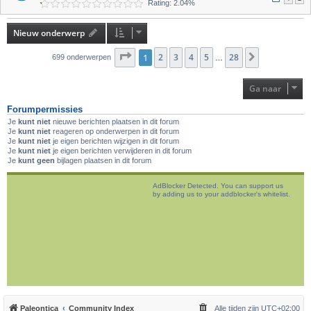
Rating: 2.04%
Nieuw onderwerp
Pagina
1
2
1
van
3
28
4
5
28
Volgende
699 onderwerpen
…
Ga naar
Forumpermissies
Je
kunt niet
nieuwe berichten plaatsen in dit forum
Je
kunt niet
reageren op onderwerpen in dit forum
Je
kunt niet
je eigen berichten wijzigen in dit forum
Je
kunt niet
je eigen berichten verwijderen in dit forum
Je
kunt geen
bijlagen plaatsen in dit forum
AdBlocker Detected. You can support us
by adding us to your addblocker's whitelist.
Paleontica
Community Index
Alle tijden zijn
UTC+02:00