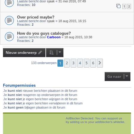
Laatste bericht door
sjaak
«
31 mei 2016, 07:49
Reacties:
10
1
2
Over priced maybe?
Laatste bericht door
sjaak
«
18 aug 2015, 16:15
Reacties:
2
How do you guys catalogue?
Laatste bericht door
Carboon
«
18 aug 2015, 10:38
Reacties:
2
Nieuw onderwerp
1
2
3
4
5
6
Volgende
133 onderwerpen
Ga naar
Forumpermissies
Je
kunt niet
nieuwe berichten plaatsen in dit forum
Je
kunt niet
reageren op onderwerpen in dit forum
Je
kunt niet
je eigen berichten wijzigen in dit forum
Je
kunt niet
je eigen berichten verwijderen in dit forum
Je
kunt geen
bijlagen plaatsen in dit forum
AdBlocker Detected. You can support us
by adding us to your addblocker's whitelist.