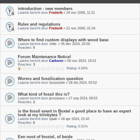
introduction - new members
Laatste bericht door
Frederik
«
24 nov 2006, 11:21
Rules and regulations
Laatste bericht door
Frederik
«
21 nov 2006, 01:34
Where to find custom displays with wood base
Laatste bericht door
Jelte.
«
05 dec 2024, 20:56
Reacties:
5
Forum Maintenance Notice!
Laatste bericht door
Carboon
«
06 nov 2024, 18:01
Reacties:
3
Rating: 4.59%
Worms and fossilization question
Laatste bericht door
Surposinin
«
28 okt 2024, 03:52
What kind of fossil this is?
Laatste bericht door
jennybaso
«
17 sep 2024, 08:53
Reacties:
2
is the fossil event in Boxtel a good place to have an expert
look at my trilobytes ?
Laatste bericht door
sjaak
«
18 apr 2024, 22:42
Reacties:
6
Rating: 0.51%
Een noot of fossiel, of beide