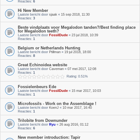
Reacties:
6
Hi New Member
Laatste bericht door
sjaak
«
15 sep 2018, 11:30
Reacties:
3
Beste vindplaats voor Megalodon tanden?/Best finding place
for Megalodon teeth?
Laatste bericht door
FossilDude
«
23 jul 2018, 10:39
Reacties:
1
Belgium or Netherlands Hunting
Laatste bericht door
Ptillman
«
19 jul 2018, 18:00
Reacties:
8
Great Echinoidea website
Laatste bericht door
Caveman
«
07 mei 2017, 12:08
Reacties:
1
Rating: 0.51%
Fossielenbeurs Ede
Laatste bericht door
FossilDude
«
15 mar 2017, 10:03
Reacties:
1
Microfossils - Work on the Assemblage !
Laatste bericht door
KoenJ
«
10 mar 2017, 16:40
Reacties:
1
Trilobite from Downunder
Laatste bericht door
Ryu
«
26 aug 2016, 01:12
Reacties:
6
New member introduction: Tapir