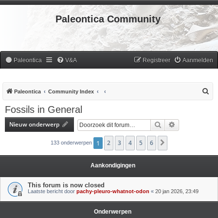
Paleontica Community
Paleontica
V&A
Registreer
Aanmelden
Z
Paleontica
Community Index
o
Fossils in General
e
Nieuw onderwerp
Zoek
Uitgebreid zoe
k
1
2
3
4
5
6
Volgende
133 onderwerpen
Aankondigingen
This forum is now closed
Laatste bericht door
pachy-pleuro-whatnot-odon
«
20 jan 2026, 23:49
Onderwerpen