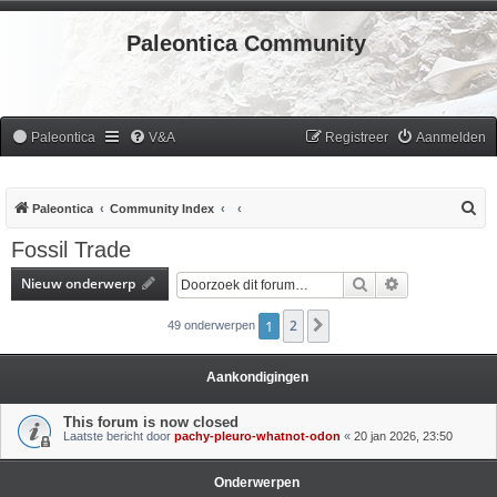
Paleontica Community
Paleontica
V&A
Registreer
Aanmelden
Z
Paleontica
Community Index
o
Fossil Trade
e
Nieuw onderwerp
Zoek
Uitgebreid zoe
k
1
2
Volgende
49 onderwerpen
Aankondigingen
This forum is now closed
Laatste bericht door
pachy-pleuro-whatnot-odon
«
20 jan 2026, 23:50
Onderwerpen