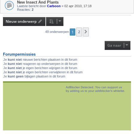
New Insect And Plants
Laatste bericht door
Carboon
«
02 apr 2010, 17:18
Reacties:
2
Nieuw onderwerp
1
2
Volgende
49 onderwerpen
Ga naar
Forumpermissies
Je
kunt niet
nieuwe berichten plaatsen in dit forum
Je
kunt niet
reageren op onderwerpen in dit forum
Je
kunt niet
je eigen berichten wijzigen in dit forum
Je
kunt niet
je eigen berichten verwijderen in dit forum
Je
kunt geen
bijlagen plaatsen in dit forum
AdBlocker Detected. You can support us
by adding us to your addblocker's whitelist.