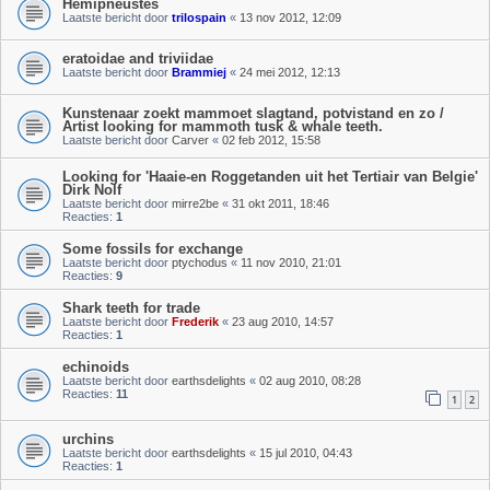
Hemipneustes
Laatste bericht door
trilospain
«
13 nov 2012, 12:09
eratoidae and triviidae
Laatste bericht door
Brammiej
«
24 mei 2012, 12:13
Kunstenaar zoekt mammoet slagtand, potvistand en zo /
Artist looking for mammoth tusk & whale teeth.
Laatste bericht door
Carver
«
02 feb 2012, 15:58
Looking for 'Haaie-en Roggetanden uit het Tertiair van Belgie'
Dirk Nolf
Laatste bericht door
mirre2be
«
31 okt 2011, 18:46
Reacties:
1
Some fossils for exchange
Laatste bericht door
ptychodus
«
11 nov 2010, 21:01
Reacties:
9
Shark teeth for trade
Laatste bericht door
Frederik
«
23 aug 2010, 14:57
Reacties:
1
echinoids
Laatste bericht door
earthsdelights
«
02 aug 2010, 08:28
Reacties:
11
1
2
urchins
Laatste bericht door
earthsdelights
«
15 jul 2010, 04:43
Reacties:
1