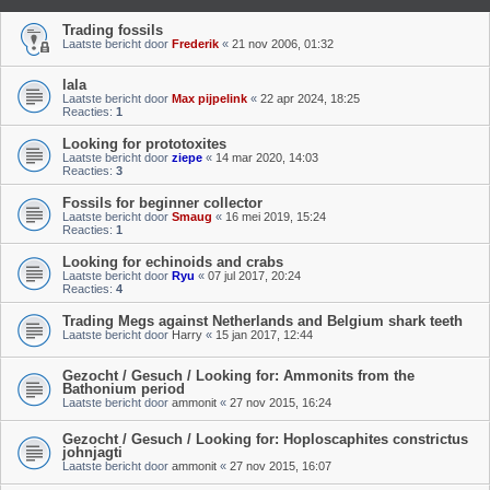
Trading fossils
Laatste bericht door
Frederik
«
21 nov 2006, 01:32
lala
Laatste bericht door
Max pijpelink
«
22 apr 2024, 18:25
Reacties:
1
Looking for prototoxites
Laatste bericht door
ziepe
«
14 mar 2020, 14:03
Reacties:
3
Fossils for beginner collector
Laatste bericht door
Smaug
«
16 mei 2019, 15:24
Reacties:
1
Looking for echinoids and crabs
Laatste bericht door
Ryu
«
07 jul 2017, 20:24
Reacties:
4
Trading Megs against Netherlands and Belgium shark teeth
Laatste bericht door
Harry
«
15 jan 2017, 12:44
Gezocht / Gesuch / Looking for: Ammonits from the
Bathonium period
Laatste bericht door
ammonit
«
27 nov 2015, 16:24
Gezocht / Gesuch / Looking for: Hoploscaphites constrictus
johnjagti
Laatste bericht door
ammonit
«
27 nov 2015, 16:07