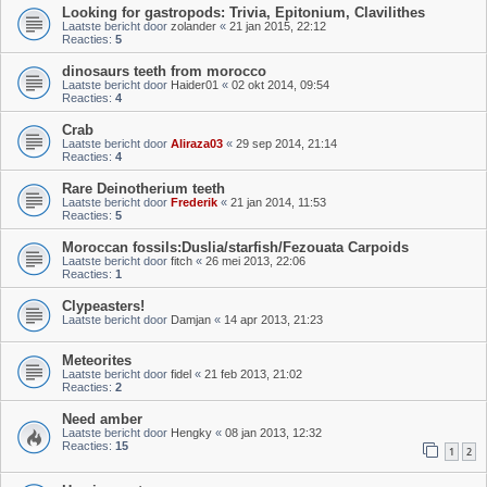
Looking for gastropods: Trivia, Epitonium, Clavilithes
Laatste bericht door
zolander
«
21 jan 2015, 22:12
Reacties:
5
dinosaurs teeth from morocco
Laatste bericht door
Haider01
«
02 okt 2014, 09:54
Reacties:
4
Crab
Laatste bericht door
Aliraza03
«
29 sep 2014, 21:14
Reacties:
4
Rare Deinotherium teeth
Laatste bericht door
Frederik
«
21 jan 2014, 11:53
Reacties:
5
Moroccan fossils:Duslia/starfish/Fezouata Carpoids
Laatste bericht door
fitch
«
26 mei 2013, 22:06
Reacties:
1
Clypeasters!
Laatste bericht door
Damjan
«
14 apr 2013, 21:23
Meteorites
Laatste bericht door
fidel
«
21 feb 2013, 21:02
Reacties:
2
Need amber
Laatste bericht door
Hengky
«
08 jan 2013, 12:32
Reacties:
15
1
2