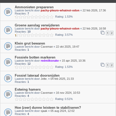
Ammonieten prepareren
Laatste bericht door
pachy-pleuro-whatnot-odon
«
22 feb 2026, 17:36
Reacties:
7
Rating: 1.53%
Groene aanslag verwijderen
Laatste bericht door
pachy-pleuro-whatnot-odon
«
22 feb 2026, 16:58
Reacties:
10
1
2
Rating: 3.57%
Klein grut bewaren
Laatste bericht door
Caveman
«
22 okt 2025, 19:47
Reacties:
1
Fossiele botten markeren
Laatste bericht door
redmilksnake
«
15 apr 2025, 10:36
Reacties:
12
1
2
Rating: 1.53%
Fossiel lateraal doorsnijden
Laatste bericht door
Jelte.
«
04 feb 2025, 21:33
Reacties:
1
Estwing hamers
Laatste bericht door
Caveman
«
16 nov 2024, 10:53
Reacties:
4
Rating: 0.51%
Hoe (zeer) dunne leisteen te stabiliseren?
Laatste bericht door
sjaak
«
05 aug 2024, 12:02
Reacties:
4