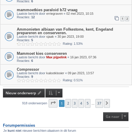
Reacties:
6
mammoetkies paraloid b72 vraag
Laatste bericht door
erriegraven
«
02 mei 2023, 10:15
Reacties:
12
1
2
Ammonieten albiaan van Folkestone, kent, Engeland
prepareren en conserveren.
Laatste bericht door
sjaak
«
30 jan 2023, 19:00
Reacties:
5
Rating: 1.53%
Mammoet kies conserveren
Laatste bericht door
Max pijpelink
«
16 jan 2023, 07:36
Reacties:
6
Compressor
Laatste bericht door
kalootklooier
«
09 jan 2023, 13:57
Reacties:
9
Rating: 0.51%
Nieuw onderwerp
Pagina
1
2
1
van
3
37
4
5
37
Volgende
918 onderwerpen
…
Ga naar
Forumpermissies
Je
kunt niet
nieuwe berichten plaatsen in dit forum