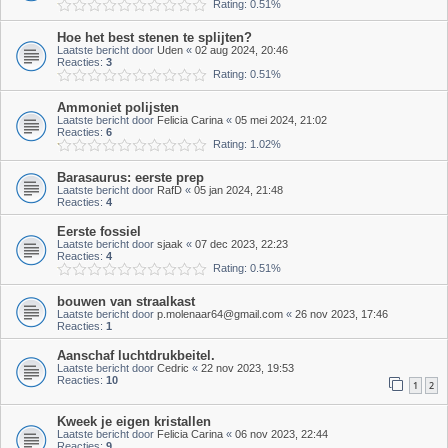
Rating: 0.51%
Hoe het best stenen te splijten?
Laatste bericht door
Uden
«
02 aug 2024, 20:46
Reacties:
3
Rating: 0.51%
Ammoniet polijsten
Laatste bericht door
Felicia Carina
«
05 mei 2024, 21:02
Reacties:
6
Rating: 1.02%
Barasaurus: eerste prep
Laatste bericht door
RafD
«
05 jan 2024, 21:48
Reacties:
4
Eerste fossiel
Laatste bericht door
sjaak
«
07 dec 2023, 22:23
Reacties:
4
Rating: 0.51%
bouwen van straalkast
Laatste bericht door
p.molenaar64@gmail.com
«
26 nov 2023, 17:46
Reacties:
1
Aanschaf luchtdrukbeitel.
Laatste bericht door
Cedric
«
22 nov 2023, 19:53
Reacties:
10
1
2
Kweek je eigen kristallen
Laatste bericht door
Felicia Carina
«
06 nov 2023, 22:44
Reacties:
9