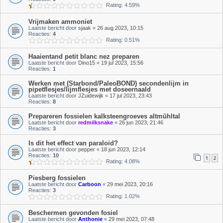
Rating: 4.59%
Vrijmaken ammoniet
Laatste bericht door
sjaak
«
26 aug 2023, 10:15
Reacties:
4
Rating: 0.51%
Haaientand petit blanc nez preparen
Laatste bericht door
Dino15
«
19 jul 2023, 15:56
Reacties:
1
Werken met (Starbond/PaleoBOND) secondenlijm in
pipetflesjes/lijmflesjes met doseernaald
Laatste bericht door
JZuidewijk
«
17 jul 2023, 23:43
Reacties:
8
Prepareren fossielen kalksteengroeves altmühltal
Laatste bericht door
redmilksnake
«
26 jun 2023, 21:46
Reacties:
3
Is dit het effect van paraloid?
Laatste bericht door
pepper
«
18 jun 2023, 12:14
Reacties:
10
1
2
Rating: 4.08%
Piesberg fossielen
Laatste bericht door
Carboon
«
29 mei 2023, 20:16
Reacties:
3
Rating: 1.02%
Beschermen gevonden fosiel
Laatste bericht door
Anthonie
«
29 mei 2023, 07:48