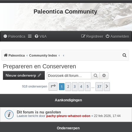
Paleontica Community
Paleontica
V&A
Registreer
Aanmelden
Z
Paleontica
Community Index
o
Prepareren en Conserveren
e
Nieuw onderwerp
Zoek
Uitgebreid zoe
k
Pagina
1
2
1
van
3
37
4
5
37
Volgende
918 onderwerpen
…
Aankondigingen
Dit forum is nu gesloten
Laatste bericht door
pachy-pleuro-whatnot-odon
«
22 feb 2026, 17:44
Onderwerpen