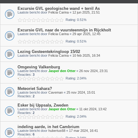
Excursie GVL geologische wand + terril As
Laatste bericht door
Felicia Carina
«
12 jun 2025, 21:51
Rating: 0.51%
Excursie GVL naar de vuursteenmijn in Rijckholt
Laatste bericht door
Felicia Carina
«
29 apr 2025, 12:45
Rating: 0.51%
Lezing Gesteentekringloop 15/02
Laatste bericht door
Felicia Carina
«
10 feb 2025, 16:34
Omgeving Valkenburg
Laatste bericht door
Jasper den Otter
«
26 nov 2024, 23:31
Reacties:
3
Rating: 2.04%
Meteoriet Sahara?
Laatste bericht door
Caveman
«
25 nov 2024, 15:01
Reacties:
2
Esker bij Uppsala, Zweden
Laatste bericht door
Jasper den Otter
«
11 okt 2024, 13:42
Reacties:
2
Rating: 2.04%
indeling aarde, in het Cambrium
Laatste bericht door
hubertus68
«
17 mar 2024, 16:41
Reacties:
6