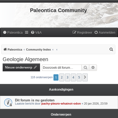
Paleontica Community
Paleontica
V&A
Registreer
Aanmelden
Z
Paleontica
Community Index
o
Geologie Algemeen
e
Nieuw onderwerp
Zoek
Uitgebreid zoe
k
1
2
3
4
5
Volgende
118 onderwerpen
Aankondigingen
Dit forum is nu gesloten
Laatste bericht door
pachy-pleuro-whatnot-odon
«
20 jan 2026, 23:59
Onderwerpen