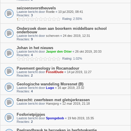
seizoensvorstheuvels
Laatste bericht door
Roelie
«
10 jul 2020, 08:41
Reacties:
3
Rating: 2.55%
Onderzoek doen aan boorkern middelbare school
onderbouw
Laatste bericht door
scherven
«
24 dec 2019, 12:31
Reacties:
9
Johan in het nieuws
Laatste bericht door
Jasper den Otter
«
26 okt 2019, 20:33
Reacties:
4
Rating: 1.02%
Pavement geology in Rocamadour
Laatste bericht door
FossilDude
«
14 jul 2019, 11:27
Reacties:
2
Geologische wandeling Moresnet (B)
Laatste bericht door
Lugo
«
16 apr 2019, 23:32
Reacties:
4
Gezocht: zwerfsteen met gletsjerkrassen
Laatste bericht door
Hansjorg
«
12 mar 2019, 21:18
Fosforietpijpjes
Laatste bericht door
Spongebob
«
19 feb 2019, 15:35
Reacties:
2
Peelrandbreuk te bezoeken in herfstvakantie