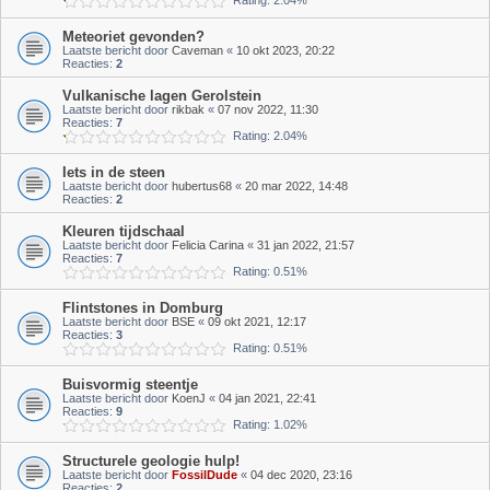
Rating: 2.04%
Meteoriet gevonden?
Laatste bericht door
Caveman
«
10 okt 2023, 20:22
Reacties:
2
Vulkanische lagen Gerolstein
Laatste bericht door
rikbak
«
07 nov 2022, 11:30
Reacties:
7
Rating: 2.04%
Iets in de steen
Laatste bericht door
hubertus68
«
20 mar 2022, 14:48
Reacties:
2
Kleuren tijdschaal
Laatste bericht door
Felicia Carina
«
31 jan 2022, 21:57
Reacties:
7
Rating: 0.51%
Flintstones in Domburg
Laatste bericht door
BSE
«
09 okt 2021, 12:17
Reacties:
3
Rating: 0.51%
Buisvormig steentje
Laatste bericht door
KoenJ
«
04 jan 2021, 22:41
Reacties:
9
Rating: 1.02%
Structurele geologie hulp!
Laatste bericht door
FossilDude
«
04 dec 2020, 23:16
Reacties:
2