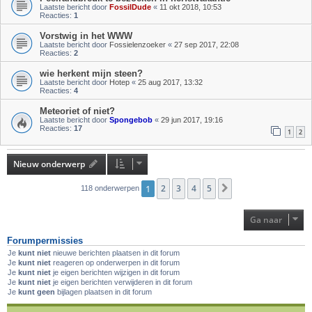
Laatste bericht door
FossilDude
«
11 okt 2018, 10:53
Reacties:
1
Vorstwig in het WWW
Laatste bericht door
Fossielenzoeker
«
27 sep 2017, 22:08
Reacties:
2
wie herkent mijn steen?
Laatste bericht door
Hotep
«
25 aug 2017, 13:32
Reacties:
4
Meteoriet of niet?
Laatste bericht door
Spongebob
«
29 jun 2017, 19:16
Reacties:
17
1
2
Nieuw onderwerp
1
2
3
4
5
Volgende
118 onderwerpen
Ga naar
Forumpermissies
Je
kunt niet
nieuwe berichten plaatsen in dit forum
Je
kunt niet
reageren op onderwerpen in dit forum
Je
kunt niet
je eigen berichten wijzigen in dit forum
Je
kunt niet
je eigen berichten verwijderen in dit forum
Je
kunt geen
bijlagen plaatsen in dit forum