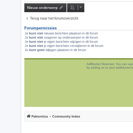
Nieuw onderwerp
Terug naar het forumoverzicht
Forumpermissies
Je
kunt niet
nieuwe berichten plaatsen in dit forum
Je
kunt niet
reageren op onderwerpen in dit forum
Je
kunt niet
je eigen berichten wijzigen in dit forum
Je
kunt niet
je eigen berichten verwijderen in dit forum
Je
kunt geen
bijlagen plaatsen in dit forum
AdBlocker Detected. You can sup
by adding us to your addblocker's 
Paleontica
Community Index