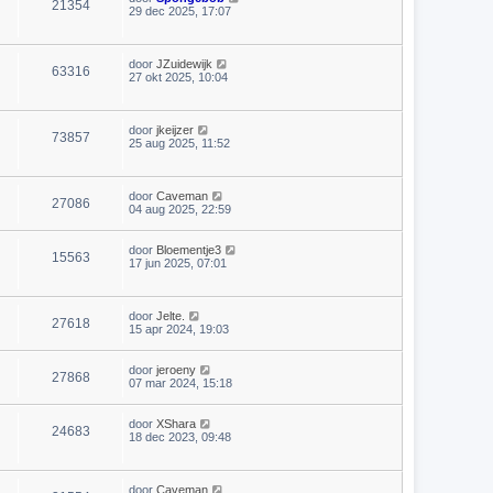
21354
29 dec 2025, 17:07
door
JZuidewijk
63316
27 okt 2025, 10:04
door
jkeijzer
73857
25 aug 2025, 11:52
door
Caveman
27086
04 aug 2025, 22:59
door
Bloementje3
15563
17 jun 2025, 07:01
door
Jelte.
27618
15 apr 2024, 19:03
door
jeroeny
27868
07 mar 2024, 15:18
door
XShara
24683
18 dec 2023, 09:48
door
Caveman