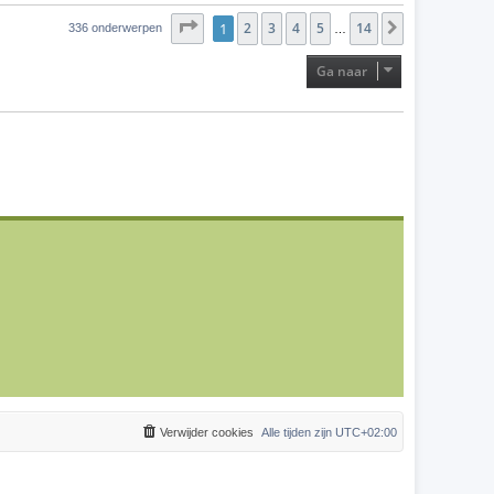
Pagina
1
2
1
van
3
14
4
5
14
Volgende
336 onderwerpen
…
Ga naar
Verwijder cookies
Alle tijden zijn
UTC+02:00