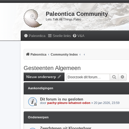
Paleontica Community
Lets Talk All Things Paleo
Paleontica
Snelle links
V&A
Paleontica
Community Index
Gesteenten Algemeen
Nieuw onderwerp
Zoek
Ui
Aankondigingen
Dit forum is nu gesloten
door
pachy-pleuro-whatnot-odon
» 20 jan 2026, 23:59
Onderwerpen
Zwerfstenen uit Kloosterhaar