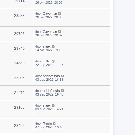
19714
26 okt 2022, 20:06
door
Caveman
23588
26 okt 2022, 20:03
door
Caveman
20793
26 okt 2022, 20:02
door
sjaak
23740
14 okt 2022, 19:19
door
Jelte.
24445
22 sep 2022, 17:07
door
pablofossils
23305
03 sep 2022, 16:58
door
pablofossils
21479
03 sep 2022, 16:45
door
sjaak
28155
09 aug 2022, 14:21
door
Roelie
28499
07 aug 2022, 13:16