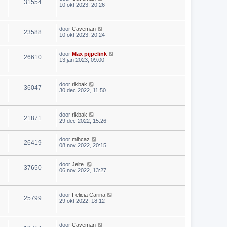
31554
10 okt 2023, 20:26
door
Caveman
23588
10 okt 2023, 20:24
door
Max pijpelink
26610
13 jan 2023, 09:00
door
rikbak
36047
30 dec 2022, 11:50
door
rikbak
21871
29 dec 2022, 15:26
door
mihcaz
26419
08 nov 2022, 20:15
door
Jelte.
37650
06 nov 2022, 13:27
door
Felicia Carina
25799
29 okt 2022, 18:12
door
Caveman