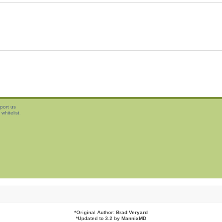
port us
whitelist.
*
Original Author:
Brad Veryard
*
Updated to 3.2 by
MannixMD