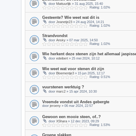
door
Mattuurlijk
» 31 aug 2025, 15:40
Rating: 1.02%
Gesteente? Wie weet wat dit is
door
Jeanetje23
» 24 aug 2024, 14:21
Rating: 1.02%
Strandvondst
door
Ansky
» 07 mar 2025, 14:50
Rating: 1.02%
Wie herkent deze stenen zijn het allemaal jaspis
door
edeibert
» 25 mei 2024, 10:12
Wie weet wat voor stenen dit zijn
door
Bloementje3
» 15 jun 2025, 12:17
Rating: 0.51%
vuurstenen werktuig ?
door
marc2
» 15 apr 2024, 10:30
Vreemde vondst uit Andes gebergte
door
jeroeny
» 06 mar 2024, 22:57
Gewoon een mooie steen, of..?
door
XShara
» 12 dec 2023, 09:29
Rating: 1.53%
Groene slakken