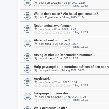
door
Felicia Carina
» 03 jun 2023, 22:16
Rating: 2.04%
Wat is deze steen? Als het al gesteente is?
door
Eggenkamp
» 14 aug 2023, 11:24
Nederlandse zwerfstenen
door
Jelte.
» 08 jan 2023, 14:43
Rating: 1.02%
Afslag of niet nummer 2
door
rikbak
» 28 dec 2022, 17:17
Rating: 0.51%
Afslag of niet uit Denemarken nummer 1
door
rikbak
» 28 dec 2022, 17:15
Hulp gevraagd bij determinatie:Steen of een soort
door
pablofossils
» 24 aug 2022, 08:06
Aardewerk
door
Jelte.
» 25 sep 2022, 15:34
Rating: 1.53%
Inkepingen in vuursteen
door
Felicia Carina
» 17 apr 2022, 21:21
Rating: 0.51%
Welk gesteente is dit?