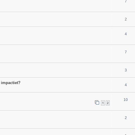
7
2
4
7
3
 impactiet?
4
10
1
2
2