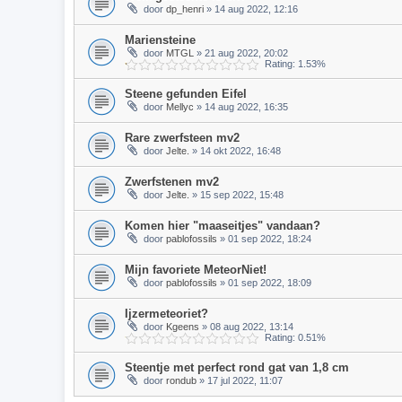
door
dp_henri
» 14 aug 2022, 12:16
Mariensteine
door
MTGL
» 21 aug 2022, 20:02
Rating: 1.53%
Steene gefunden Eifel
door
Mellyc
» 14 aug 2022, 16:35
Rare zwerfsteen mv2
door
Jelte.
» 14 okt 2022, 16:48
Zwerfstenen mv2
door
Jelte.
» 15 sep 2022, 15:48
Komen hier "maaseitjes" vandaan?
door
pablofossils
» 01 sep 2022, 18:24
Mijn favoriete MeteorNiet!
door
pablofossils
» 01 sep 2022, 18:09
Ijzermeteoriet?
door
Kgeens
» 08 aug 2022, 13:14
Rating: 0.51%
Steentje met perfect rond gat van 1,8 cm
door
rondub
» 17 jul 2022, 11:07