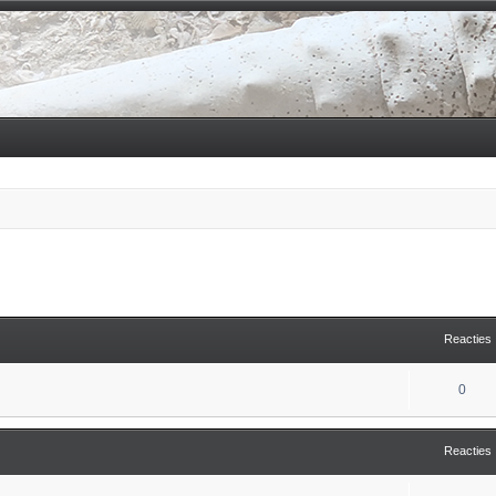
tgebreid zoeken
Reacties
0
Reacties