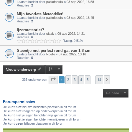
Laatste bericht door
pablofossils
«
03 sep 2022, 16:58
Reacties:
2
Mijn favoriete MeteorNiet!
Laatste bericht door
pablofossils
«
03 sep 2022, 16:45
Reacties:
2
Ijzermeteoriet?
Laatste bericht door
sjaak
«
09 aug 2022, 14:21
Reacties:
6
Rating: 0.51%
Steentje met perfect rond gat van 1,8 cm
Laatste bericht door
Roelie
«
07 aug 2022, 13:16
Reacties:
5
Nieuw onderwerp
Pagina
1
2
1
van
3
14
4
5
14
Volgende
336 onderwerpen
…
Ga naar
Forumpermissies
Je
kunt niet
nieuwe berichten plaatsen in dit forum
Je
kunt niet
reageren op onderwerpen in dit forum
Je
kunt niet
je eigen berichten wijzigen in dit forum
Je
kunt niet
je eigen berichten verwijderen in dit forum
Je
kunt geen
bijlagen plaatsen in dit forum