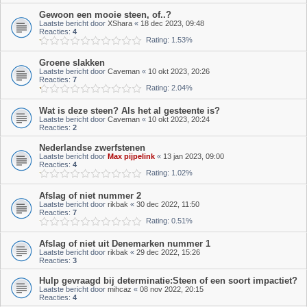
Gewoon een mooie steen, of..?
Laatste bericht door
XShara
«
18 dec 2023, 09:48
Reacties:
4
Rating: 1.53%
Groene slakken
Laatste bericht door
Caveman
«
10 okt 2023, 20:26
Reacties:
7
Rating: 2.04%
Wat is deze steen? Als het al gesteente is?
Laatste bericht door
Caveman
«
10 okt 2023, 20:24
Reacties:
2
Nederlandse zwerfstenen
Laatste bericht door
Max pijpelink
«
13 jan 2023, 09:00
Reacties:
4
Rating: 1.02%
Afslag of niet nummer 2
Laatste bericht door
rikbak
«
30 dec 2022, 11:50
Reacties:
7
Rating: 0.51%
Afslag of niet uit Denemarken nummer 1
Laatste bericht door
rikbak
«
29 dec 2022, 15:26
Reacties:
3
Hulp gevraagd bij determinatie:Steen of een soort impactiet?
Laatste bericht door
mihcaz
«
08 nov 2022, 20:15
Reacties:
4