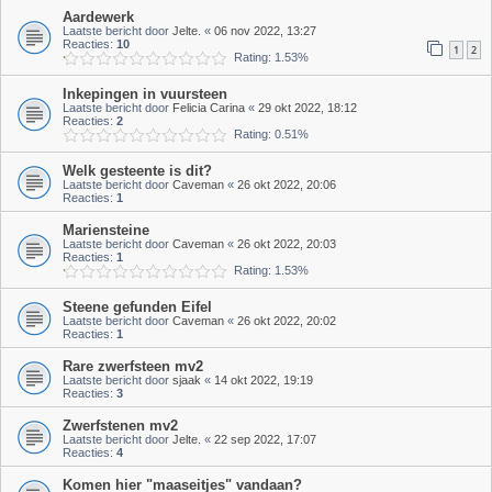
Aardewerk
Laatste bericht door
Jelte.
«
06 nov 2022, 13:27
Reacties:
10
1
2
Rating: 1.53%
Inkepingen in vuursteen
Laatste bericht door
Felicia Carina
«
29 okt 2022, 18:12
Reacties:
2
Rating: 0.51%
Welk gesteente is dit?
Laatste bericht door
Caveman
«
26 okt 2022, 20:06
Reacties:
1
Mariensteine
Laatste bericht door
Caveman
«
26 okt 2022, 20:03
Reacties:
1
Rating: 1.53%
Steene gefunden Eifel
Laatste bericht door
Caveman
«
26 okt 2022, 20:02
Reacties:
1
Rare zwerfsteen mv2
Laatste bericht door
sjaak
«
14 okt 2022, 19:19
Reacties:
3
Zwerfstenen mv2
Laatste bericht door
Jelte.
«
22 sep 2022, 17:07
Reacties:
4
Komen hier "maaseitjes" vandaan?