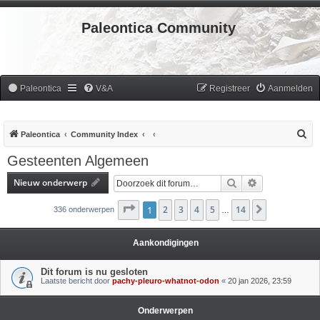
Paleontica Community
Paleontica
V&A
Registreer
Aanmelden
Z
Paleontica
Community Index
o
Gesteenten Algemeen
e
Nieuw onderwerp
Zoek
Uitgebreid zoe
k
Pagina
1
2
1
van
3
14
4
5
14
Volgende
336 onderwerpen
…
Aankondigingen
Dit forum is nu gesloten
Laatste bericht door
pachy-pleuro-whatnot-odon
«
20 jan 2026, 23:59
Onderwerpen