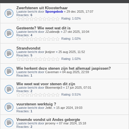
Zwerfstenen uit Kloosterhaar
Laatste bericht door
Spongebob
«
29 dec 2025, 17:07
Reacties:
6
Rating: 1.02%
Gesteente? Wie weet wat dit is
Laatste bericht door
JZuidewijk
«
27 okt 2025, 10:04
Reacties:
4
Rating: 1.02%
Strandvondst
Laatste bericht door
jkeijzer
«
25 aug 2025, 11:52
Reacties:
5
Rating: 1.02%
Wie herkent deze stenen zijn het allemaal jaspissen?
Laatste bericht door
Caveman
«
04 aug 2025, 22:59
Reacties:
1
Wie weet wat voor stenen dit zijn
Laatste bericht door
Bloementje3
«
17 jun 2025, 07:01
Reacties:
2
Rating: 0.51%
vuurstenen werktuig ?
Laatste bericht door
Jelte.
«
15 apr 2024, 19:03
Reacties:
1
Vreemde vondst uit Andes gebergte
Laatste bericht door
jeroeny
«
07 mar 2024, 15:18
Reacties:
2